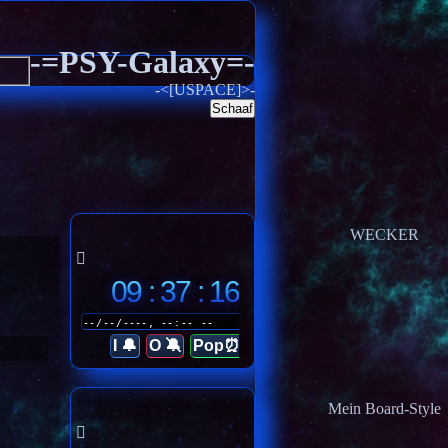
-=PSY-Galaxy=-
-<[USPACE]>-
Schaaf
WECKER
09 : 37 : 21
I 🔔
O 🔕
Pop⏰
Mein Board-Style