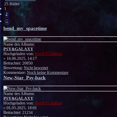
25 Bilder
1
2
Nächste
bend_my_spacetime
Name des Albums:
PSY&GALAXY
Hochgeladen von:
RonXTCdaBass
» 16.06.2025, 14:17
Betrachtet: 20850
Bewertung:
Nicht bewertet
Kommentare:
Noch keine Kommentare
New-Star_Psy-back
Name des Albums:
PSY&GALAXY
Hochgeladen von:
RonXTCdaBass
» 01.05.2025, 18:01
Betrachtet: 21234