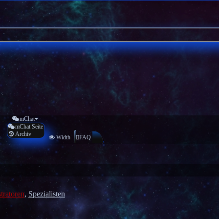
mChat
mChat Seite
Archiv
n
Width
FAQ
tratoren
,
Spezialisten