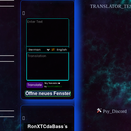
TRANSLATOR_TE
Öffne neues Fenster
Psy_Discord
RonXTCdaBass´s