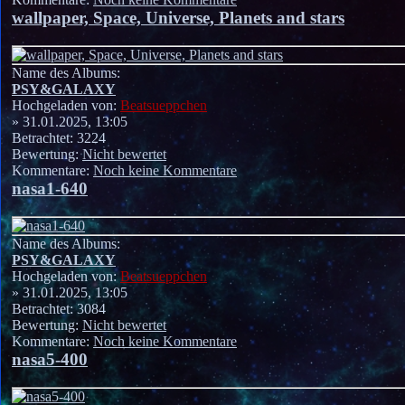
wallpaper, Space, Universe, Planets and stars
Name des Albums:
PSY&GALAXY
Hochgeladen von:
Beatsueppchen
» 31.01.2025, 13:05
Betrachtet: 3224
Bewertung:
Nicht bewertet
Kommentare:
Noch keine Kommentare
nasa1-640
Name des Albums:
PSY&GALAXY
Hochgeladen von:
Beatsueppchen
» 31.01.2025, 13:05
Betrachtet: 3084
Bewertung:
Nicht bewertet
Kommentare:
Noch keine Kommentare
nasa5-400