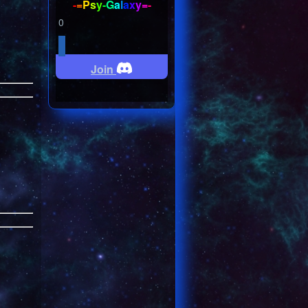
-
=
P
s
y
-
G
a
l
a
x
y
=
-
0
Join