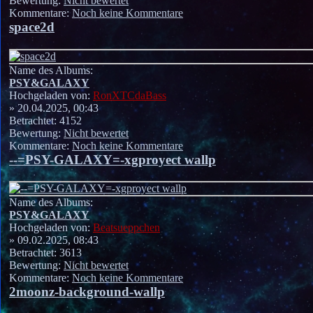
Bewertung:
Nicht bewertet
Kommentare:
Noch keine Kommentare
space2d
Name des Albums:
PSY&GALAXY
Hochgeladen von:
RonXTCdaBass
» 20.04.2025, 00:43
Betrachtet: 4152
Bewertung:
Nicht bewertet
Kommentare:
Noch keine Kommentare
--=PSY-GALAXY=-xgproyect wallp
Name des Albums:
PSY&GALAXY
Hochgeladen von:
Beatsueppchen
» 09.02.2025, 08:43
Betrachtet: 3613
Bewertung:
Nicht bewertet
Kommentare:
Noch keine Kommentare
2moonz-background-wallp