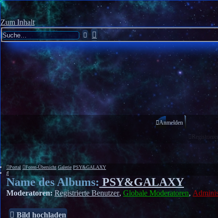
Zum Inhalt
Erweiterte
Suche
Suche
Anmelden
Registriere
Portal
Foren-Übersicht
Galerie
PSY&GALAXY
Suche
Name des Albums:
PSY&GALAXY
Moderatoren:
Registrierte Benutzer
,
Globale Moderatoren
,
Adminis
Bild hochladen