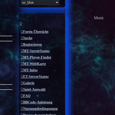
Menü
Foren-Übersicht
Suche
Registrieren
MT-ServerStatus
MT-Player-Finder
MT-WeltKarte
MT-Infos
ET-ServerStatus
Galerie
Spiel-Auswahl
FAQ
BBCode-Anleitung
Nutzungsbedingungen