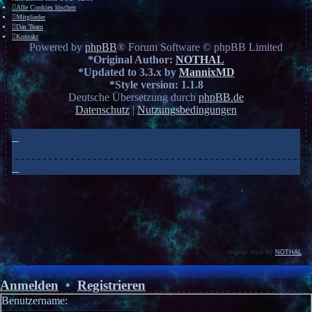
Alle Cookies löschen
Mitglieder
Das Team
Kontakt
Powered by
phpBB
® Forum Software © phpBB Limited
*
Original Author:
NOTHAL
*
Updated to 3.3.x by
MannixMD
*
Style version: 1.1.8
Deutsche Übersetzung durch
phpBB.de
Datenschutz
|
Nutzungsbedingungen
original Style by
NOTHAL
Anmelden
•
Registrieren
Benutzername: