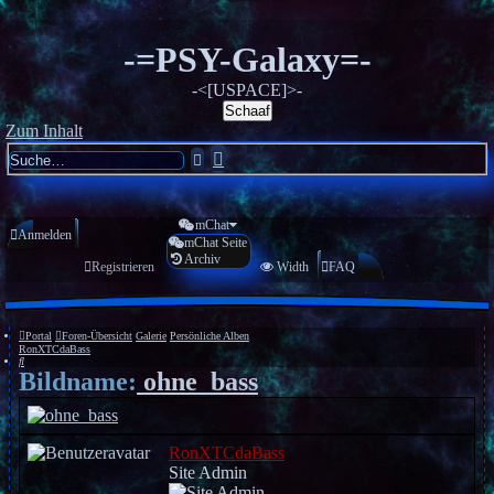
-=PSY-Galaxy=-
-<[USPACE]>-
Schaaf
Zum Inhalt
Erweiterte
Suche
Suche
mChat
Anmelden
mChat Seite
Archiv
Registrieren
Width
FAQ
Portal
Foren-Übersicht
Galerie
Persönliche Alben
RonXTCdaBass
Suche
Bildname:
ohne_bass
RonXTCdaBass
Site Admin