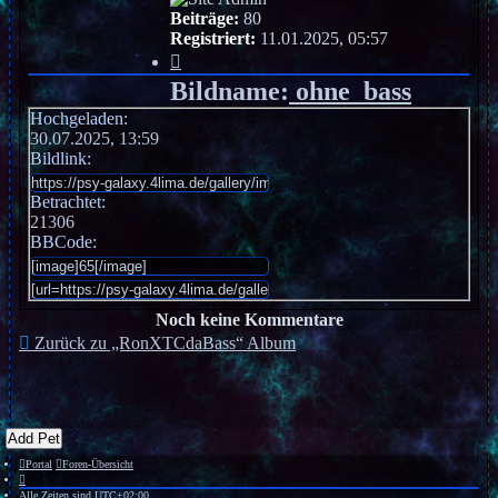
Beiträge:
80
Registriert:
11.01.2025, 05:57
Bildname:
ohne_bass
Hochgeladen:
30.07.2025, 13:59
Bildlink:
Betrachtet:
21306
BBCode:
Noch keine Kommentare
Zurück zu „RonXTCdaBass“ Album
Add Pet
Portal
Foren-Übersicht
Alle Zeiten sind
UTC+02:00