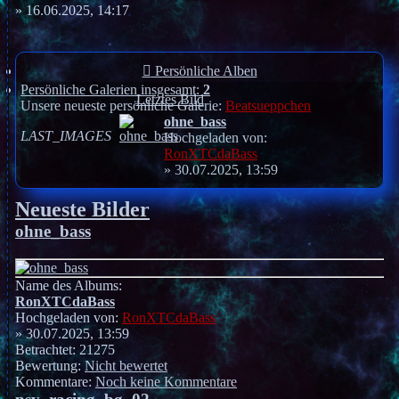
» 16.06.2025, 14:17
Persönliche Alben
Persönliche Galerien insgesamt:
2
Letztes Bild
Unsere neueste persönliche Galerie:
Beatsueppchen
ohne_bass
LAST_IMAGES
Hochgeladen von:
RonXTCdaBass
» 30.07.2025, 13:59
Neueste Bilder
ohne_bass
Name des Albums:
RonXTCdaBass
Hochgeladen von:
RonXTCdaBass
» 30.07.2025, 13:59
Betrachtet: 21275
Bewertung:
Nicht bewertet
Kommentare:
Noch keine Kommentare