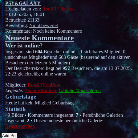
PSY&GALAXY
Hochgeladen von:
RonXTCdaBass
» 01.05.2025, 18:01
Betrachtet: 21133
Bewertung:
Nicht bewertet
Kommentare:
Noch keine Kommentare
Neueste Kommentare
Wer ist online?
Insgesamt sind
604
Besucher online :: 1 sichtbares Mitglied, 0
unsichtbare Mitglieder und 603 Gäste (basierend auf den aktiven
Besuchern der letzten 5 Minuten)
Der Besucherrekord liegt bei
957
Besuchern, die am 13.07.2025,
22:23 gleichzeitig online waren.
Mitglieder:
RonXTCdaBass
Legende:
Administratoren
,
Globale Moderatoren
Geburtstage
Heute hat kein Mitglied Geburtstag
Statistik
49 Bilder • Kommentare insgesamt:
7
• Persönliche Galerien
insgesamt:
2
• Unsere neueste persönliche Galerie:
Beatsueppchen
Add Pet