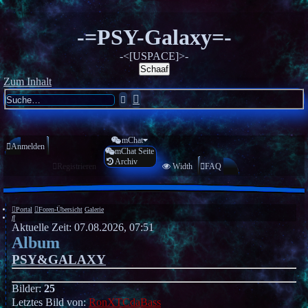
-=PSY-Galaxy=-
-<[USPACE]>-
Schaaf
Zum Inhalt
Erweiterte
Suche
Suche
mChat
Anmelden
mChat Seite
Archiv
Registrieren
Width
FAQ
Portal
Foren-Übersicht
Galerie
Suche
Aktuelle Zeit: 07.08.2026, 07:51
Album
PSY&GALAXY
Bilder:
25
Letztes Bild von:
RonXTCdaBass