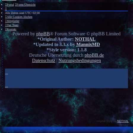
Portal
Foren-Übersicht
Alle Zeiten sind
UTC+02:00
Alle Cookies löschen
Mitglieder
Das Team
Kontakt
Powered by
phpBB
® Forum Software © phpBB Limited
*
Original Author:
NOTHAL
*
Updated to 3.3.x by
MannixMD
*
Style version: 1.1.8
Deutsche Übersetzung durch
phpBB.de
Datenschutz
|
Nutzungsbedingungen
original Style by
NOTHAL