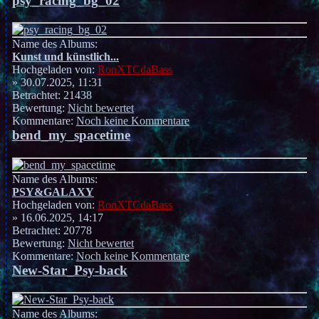
psy_racing_bg_02
Name des Albums:
Kunst und künstlich...
Hochgeladen von:
RonXTCdaBass
» 30.07.2025, 11:31
Betrachtet: 21438
Bewertung:
Nicht bewertet
Kommentare:
Noch keine Kommentare
bend_my_spacetime
Name des Albums:
PSY&GALAXY
Hochgeladen von:
RonXTCdaBass
» 16.06.2025, 14:17
Betrachtet: 20778
Bewertung:
Nicht bewertet
Kommentare:
Noch keine Kommentare
New-Star_Psy-back
Name des Albums: