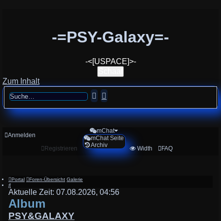
-=PSY-Galaxy=-
-<[USPACE]>-
Schaaf
Zum Inhalt
Suche
Erweiterte
Suche
mChat
Anmelden
mChat Seite
Archiv
Registrieren
Width
FAQ
Portal
Foren-Übersicht
Galerie
Suche
Aktuelle Zeit: 07.08.2026, 04:56
Album
PSY&GALAXY