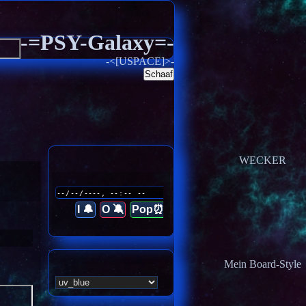
-=PSY-Galaxy=-
-<[USPACE]>-
Schaaf
WECKER
I 🔔
O 🔕
Pop⏰
Mein Board-Style