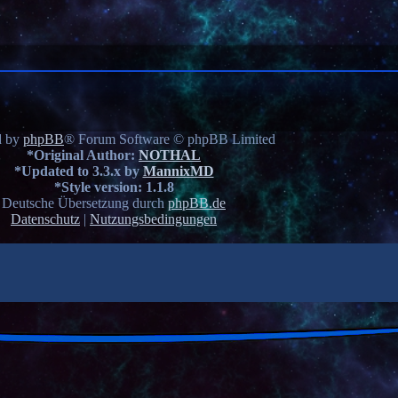
d by
phpBB
® Forum Software © phpBB Limited
*
Original Author:
NOTHAL
*
Updated to 3.3.x by
MannixMD
*
Style version: 1.1.8
Deutsche Übersetzung durch
phpBB.de
Datenschutz
|
Nutzungsbedingungen