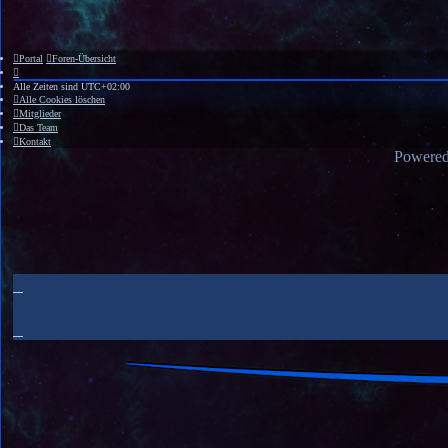
Portal
Foren-Übersicht
Alle Zeiten sind
UTC+02:00
Alle Cookies löschen
Mitglieder
Das Team
Kontakt
Powere