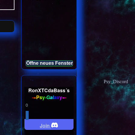
Öffne neues Fenster
Psy_Discord
RonXTCdaBass´s
-
=
P
s
y
-
G
a
l
a
x
y
=
-
0
Join