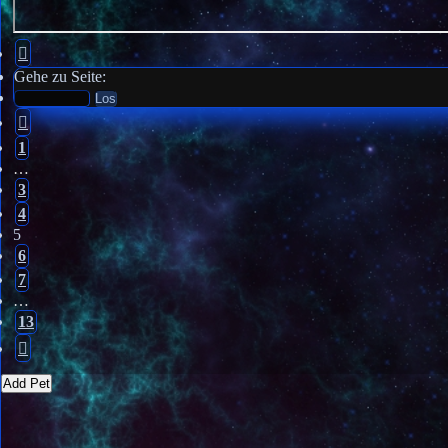
Seite
5
Gehe zu Seite:
von
13
Vorherige
1
…
3
4
5
6
7
…
13
Nächste
Add Pet