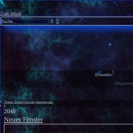
Zum Inhalt
Erweiterte
Suche
Suche
Anmelden
Registriere
Portal
Foren-Übersicht
gamestemplate
Suche
2048
Neues Fenster