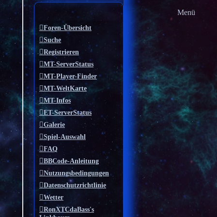
Menü
Foren-Übersicht
Suche
Registrieren
MT-ServerStatus
MT-Player-Finder
MT-WeltKarte
MT-Infos
ET-ServerStatus
Galerie
Spiel-Auswahl
FAQ
BBCode-Anleitung
Nutzungsbedingungen
Datenschutzrichtlinie
Wetter
RonXTCdaBass's