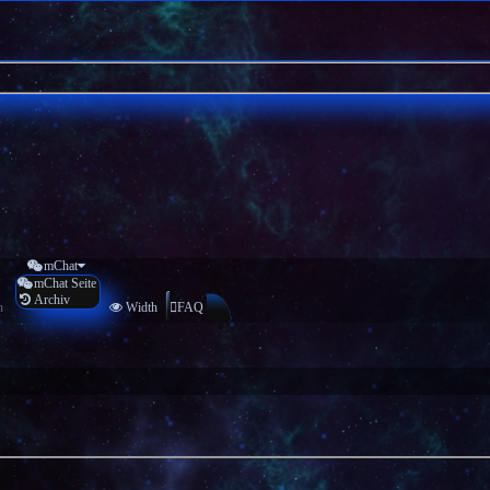
mChat
mChat Seite
Archiv
n
Width
FAQ