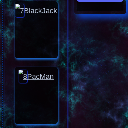
BlackJack
PacMan