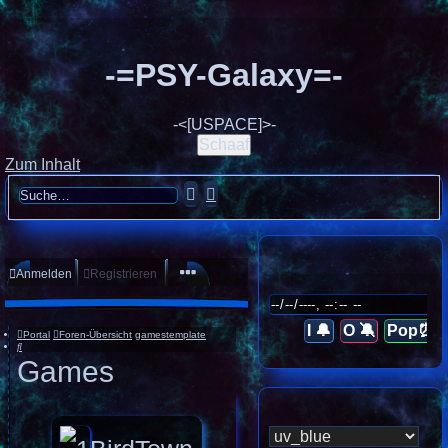
-=PSY-Galaxy=-
-<[USPACE]>-
Schaaf
Zum Inhalt
Suche
Erweiterte
Suche
Anmelden
Registrieren
I 🔔
O 🔕
Pop⏰
Portal
Foren-Übersicht
gamestemplate
Suche
Games