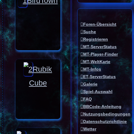
BirdTown
Foren-Übersicht
Suche
Registrieren
MT-ServerStatus
MT-Player-Finder
MT-WeltKarte
Rubik
MT-Infos
ET-ServerStatus
Cube
Galerie
Spiel-Auswahl
FAQ
BBCode-Anleitung
Nutzungsbedingungen
Datenschutzrichtlinie
Wetter