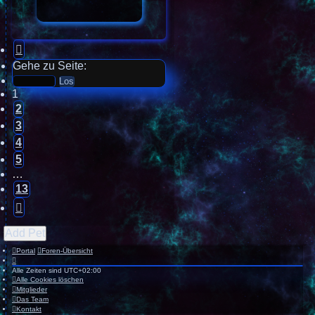
Seite
1
Gehe zu Seite:
von
13
1
2
3
4
5
…
13
Nächste
Add Pet
Portal
Foren-Übersicht
Alle Zeiten sind
UTC+02:00
Alle Cookies löschen
Mitglieder
Das Team
Kontakt