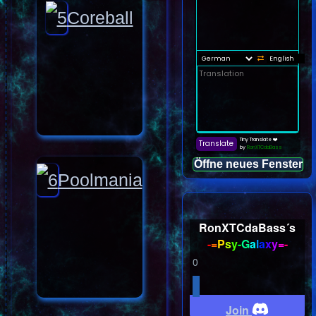
Coreball
Öffne neues Fenster
Poolmania
RonXTCdaBass´s
-
=
P
s
y
-
G
a
l
a
x
y
=
-
0
Join