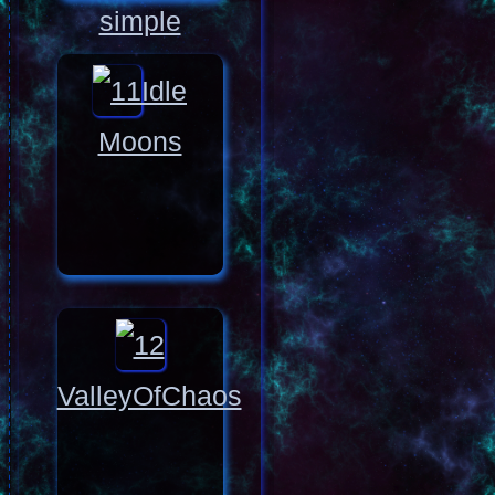
simple
Idle
Moons
ValleyOfChaos