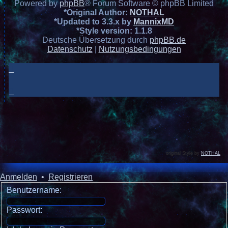
Powered by
phpBB
® Forum Software © phpBB Limited
*
Original Author:
NOTHAL
*
Updated to 3.3.x by
MannixMD
*
Style version: 1.1.8
Deutsche Übersetzung durch
phpBB.de
Datenschutz
|
Nutzungsbedingungen
original Style by
NOTHAL
Anmelden
•
Registrieren
Benutzername:
Passwort: