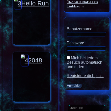
Hello Run
RonXTCdaBass's
Linkbaum
Benutzername:
Passwort:
Mich bei jedem
2048
Besuch automatisch
anmelden
Registriere dich jetzt!