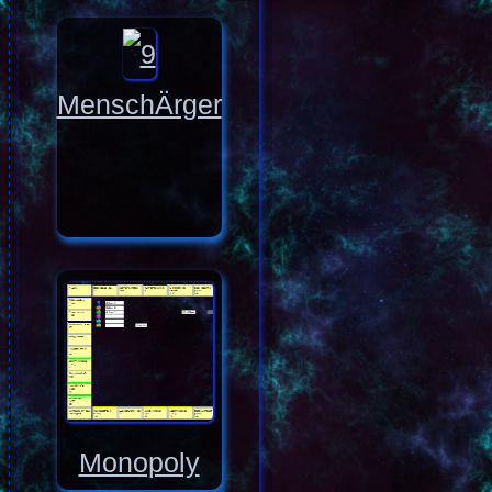
MenschÄrger
Monopoly