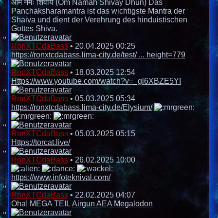
ओम नमः शिवाय (Om Namah Shivay Dhun) Das
Panchaksharamantra ist das wichtigste Mantra der
Shaiva und dient der Verehrung des hinduistischen
Gottes Shiva.
RonXTCdaBass
•
20.04.2025 00:25
https://ronxtcdabass.lima-city.de/test/ ... height=779
RonXTCdaBass
•
18.03.2025 12:54
Https://www.youtube.com/watch?v=_gl6XBZE5YI
RonXTCdaBass
•
05.03.2025 05:34
https://ronxtcdabass.lima-city.de/Elysium/
RonXTCdaBass
•
05.03.2025 05:15
Https://torcat.live/
RonXTCdaBass
•
26.02.2025 10:00
https://www.infoteknival.com/
RonXTCdaBass
•
22.02.2025 04:07
Oha! MEGA TEIL
Airgun AEA Megalodon