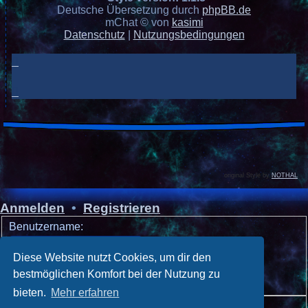
Deutsche Übersetzung durch
phpBB.de
mChat © von
kasimi
Datenschutz
|
Nutzungsbedingungen
original Style by
NOTHAL
Anmelden
•
Registrieren
Benutzername:
Passwort:
Diese Website nutzt Cookies, um dir den
bestmöglichen Komfort bei der Nutzung zu
Ich habe mein Passwort vergessen
bieten.
Mehr erfahren
Angemeldet bleiben