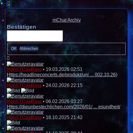
Nächste
mChat Archiv
Bestätigen
RonXTCdaBass
•
19.03.2026 02:51
Https://headlineconcerts.de/produkt/uni ... 002.10.26)
RonXTCdaBass
•
24.02.2026 22:15
RonXTCdaBass
•
06.02.2026 03:27
Https://dieunbestechlichen.com/2026/01/ ... esundheit/
RonXTCdaBass
•
18.10.2025 21:42