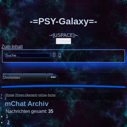
-=PSY-Galaxy=-
-<[USPACE]>-
Schaaf
Zum Inhalt
Suche
Erweiterte
Suche
Anmelden
Registrieren
Portal
Foren-Übersicht
mChat
Archiv
Suche
mChat Archiv
Nachrichten gesamt:
35
1
2