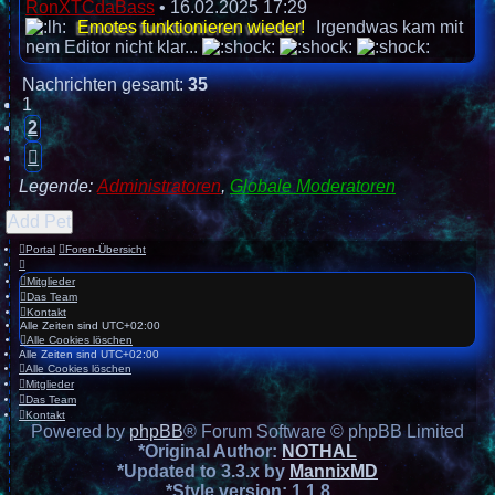
RonXTCdaBass
•
16.02.2025 17:29
Emotes funktionieren wieder!
Irgendwas kam mit
nem Editor nicht klar...
Nachrichten gesamt:
35
1
2
Nächste
Legende:
Administratoren
,
Globale Moderatoren
Add Pet
Portal
Foren-Übersicht
Mitglieder
Das Team
Kontakt
Alle Zeiten sind
UTC+02:00
Alle Cookies löschen
Alle Zeiten sind
UTC+02:00
Alle Cookies löschen
Mitglieder
Das Team
Kontakt
Powered by
phpBB
® Forum Software © phpBB Limited
*
Original Author:
NOTHAL
*
Updated to 3.3.x by
MannixMD
*
Style version: 1.1.8