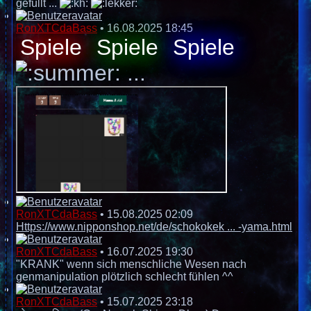
gefüllt ...
RonXTCdaBass
•
16.08.2025 18:45
Spiele
Spiele
Spiele
...
RonXTCdaBass
•
15.08.2025 02:09
Https://www.nipponshop.net/de/schokokek ... -yama.html
RonXTCdaBass
•
16.07.2025 19:30
"KRANK" wenn sich menschliche Wesen nach
genmanipulation plötzlich schlecht fühlen ^^
RonXTCdaBass
•
15.07.2025 23:18