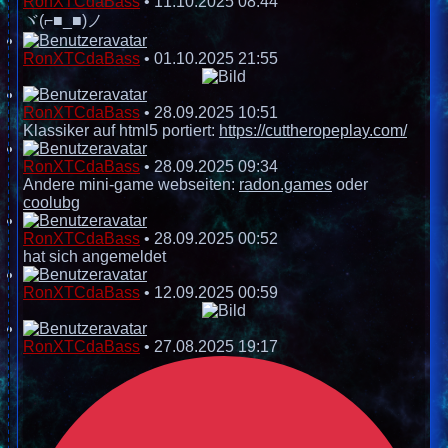
RonXTCdaBass
•
11.10.2025 08:44
ヾ(⌐■_■)ノ
RonXTCdaBass
•
01.10.2025 21:55
RonXTCdaBass
•
28.09.2025 10:51
Klassiker auf html5 portiert:
https://cuttheropeplay.com/
RonXTCdaBass
•
28.09.2025 09:34
Andere mini-game webseiten:
radon.games
oder
coolubg
RonXTCdaBass
•
28.09.2025 00:52
hat sich angemeldet
RonXTCdaBass
•
12.09.2025 00:59
RonXTCdaBass
•
27.08.2025 19:17