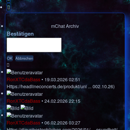
Nächste
mChat Archiv
Bestätigen
RonXTCdaBass
•
19.03.2026 02:51
Https://headlineconcerts.de/produkt/uni ... 002.10.26)
RonXTCdaBass
•
24.02.2026 22:15
RonXTCdaBass
•
06.02.2026 03:27
Https://dieunbestechlichen.com/2026/01/ ... esundheit/