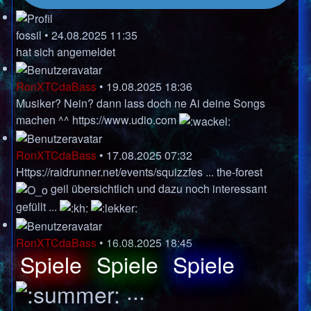
fossil
•
24.08.2025 11:35
hat sich angemeldet
RonXTCdaBass
•
19.08.2025 18:36
Musiker? Nein? dann lass doch ne Ai deine Songs
machen ^^
https://www.udio.com
RonXTCdaBass
•
17.08.2025 07:32
Https://raidrunner.net/events/squizzfes ... the-forest
geil übersichtlich und dazu noch interessant
gefüllt ...
RonXTCdaBass
•
16.08.2025 18:45
Spiele
Spiele
Spiele
...