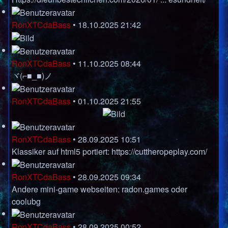
RonXTCdaBass
•
18.10.2025 21:42
RonXTCdaBass
•
11.10.2025 08:44
ヾ(⌐■_■)ノ
RonXTCdaBass
•
01.10.2025 21:55
RonXTCdaBass
•
28.09.2025 10:51
Klassiker auf html5 portiert:
https://cuttheropeplay.com/
RonXTCdaBass
•
28.09.2025 09:34
Andere mini-game webseiten:
radon.games
oder
coolubg
RonXTCdaBass
•
28.09.2025 00:52