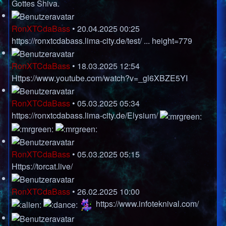
Gottes Shiva.
RonXTCdaBass
•
20.04.2025 00:25
https://ronxtcdabass.lima-city.de/test/ ... height=779
RonXTCdaBass
•
18.03.2025 12:54
Https://www.youtube.com/watch?v=_gl6XBZE5YI
RonXTCdaBass
•
05.03.2025 05:34
https://ronxtcdabass.lima-city.de/Elysium/
RonXTCdaBass
•
05.03.2025 05:15
Https://torcat.live/
RonXTCdaBass
•
26.02.2025 10:00
https://www.infoteknival.com/