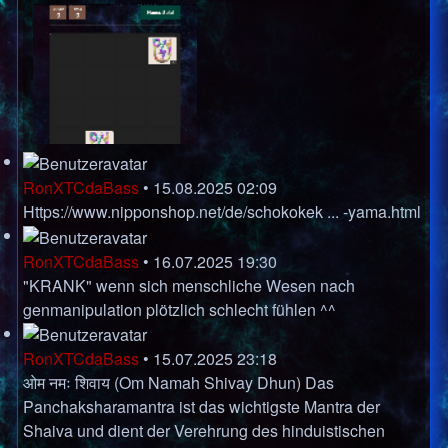
RonXTCdaBass
•
15.08.2025 02:09
Https://www.nipponshop.net/de/schokokek ... -yama.html
RonXTCdaBass
•
16.07.2025 19:30
"KRANK" wenn sich menschliche Wesen nach
genmanipulation plötzlich schlecht fühlen ^^
RonXTCdaBass
•
15.07.2025 23:18
ओम नमः शिवाय (Om Namah Shivay Dhun) Das
Panchaksharamantra ist das wichtigste Mantra der
Shaiva und dient der Verehrung des hinduistischen