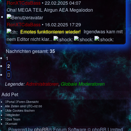
RonXTCdaBass
•
22.02.2025 04:07
Oha! MEGA TEIL
Airgun AEA Megalodon
RonXTCdaBass
•
16.02.2025 17:29
Emotes funktionieren wieder!
Irgendwas kam mit
nem Editor nicht klar...
Nachrichten gesamt:
35
1
2
Nächste
Legende:
Administratoren
,
Globale Moderatoren
Add Pet
Portal
Foren-Übersicht
Alle Zeiten sind
UTC+02:00
Alle Cookies löschen
Mitglieder
Das Team
Kontakt
Powered by
phpBB
® Forum Software © phpBB Limited