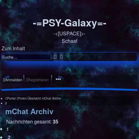
-=PSY-Galaxy=-
-<[USPACE]>-
Schaaf
Zum Inhalt
Suche
Erweiterte
Suche
Anmelden
Registrieren
Portal
Foren-Übersicht
mChat
Archiv
Suche
mChat Archiv
Nachrichten gesamt:
35
1
2