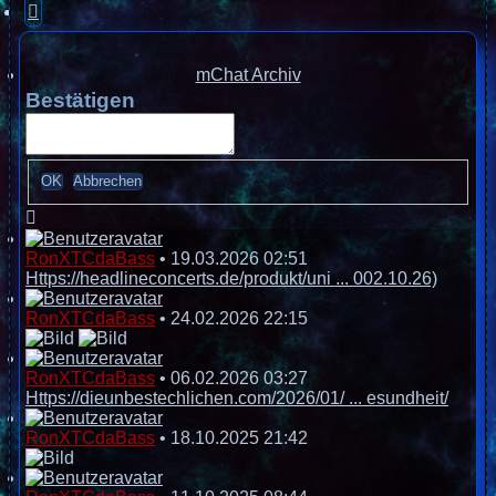
Nächste
mChat Archiv
Bestätigen
RonXTCdaBass
•
19.03.2026 02:51
Https://headlineconcerts.de/produkt/uni ... 002.10.26)
RonXTCdaBass
•
24.02.2026 22:15
RonXTCdaBass
•
06.02.2026 03:27
Https://dieunbestechlichen.com/2026/01/ ... esundheit/
RonXTCdaBass
•
18.10.2025 21:42