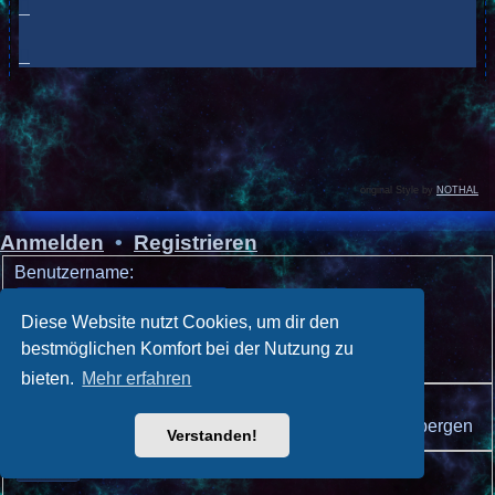
original Style by
NOTHAL
Anmelden
•
Registrieren
Benutzername:
Passwort:
Diese Website nutzt Cookies, um dir den
bestmöglichen Komfort bei der Nutzung zu
Ich habe mein Passwort vergessen
bieten.
Mehr erfahren
Angemeldet bleiben
Meinen Online-Status während dieser Sitzung verbergen
Verstanden!