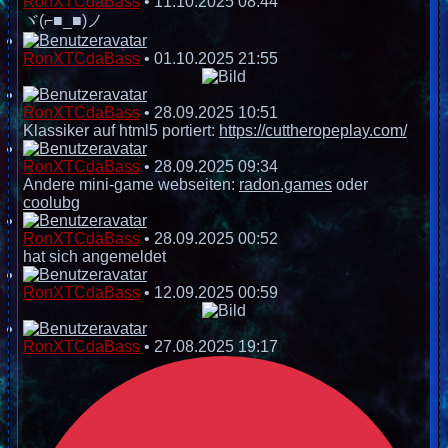
RonXTCdaBass
•
11.10.2025 08:44
ヾ(⌐■_■)ノ
RonXTCdaBass
•
01.10.2025 21:55
RonXTCdaBass
•
28.09.2025 10:51
Klassiker auf html5 portiert:
https://cuttheropeplay.com/
RonXTCdaBass
•
28.09.2025 09:34
Andere mini-game webseiten:
radon.games
oder
coolubg
RonXTCdaBass
•
28.09.2025 00:52
hat sich angemeldet
RonXTCdaBass
•
12.09.2025 00:59
RonXTCdaBass
•
27.08.2025 19:17