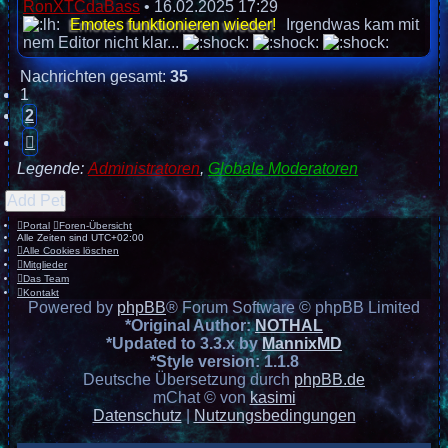
RonXTCdaBass
•
16.02.2025 17:29
Emotes funktionieren wieder!
Irgendwas kam mit
nem Editor nicht klar...
Nachrichten gesamt:
35
1
2
Nächste
Legende:
Administratoren
,
Globale Moderatoren
Add Pet
Portal
Foren-Übersicht
Alle Zeiten sind
UTC+02:00
Alle Cookies löschen
Mitglieder
Das Team
Kontakt
Powered by
phpBB
® Forum Software © phpBB Limited
*
Original Author:
NOTHAL
*
Updated to 3.3.x by
MannixMD
*
Style version: 1.1.8
Deutsche Übersetzung durch
phpBB.de
mChat © von
kasimi
Datenschutz
|
Nutzungsbedingungen