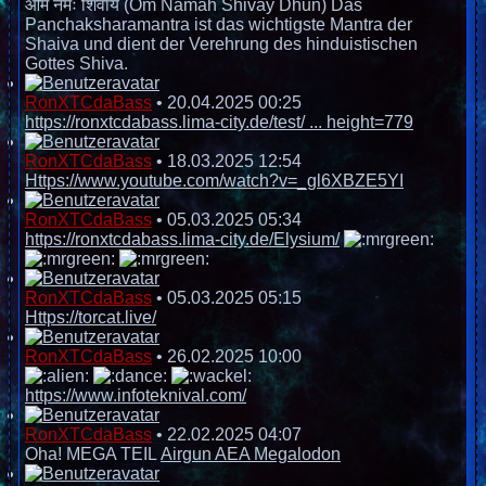
ओम नमः शिवाय (Om Namah Shivay Dhun) Das
Panchaksharamantra ist das wichtigste Mantra der
Shaiva und dient der Verehrung des hinduistischen
Gottes Shiva.
RonXTCdaBass
•
20.04.2025 00:25
https://ronxtcdabass.lima-city.de/test/ ... height=779
RonXTCdaBass
•
18.03.2025 12:54
Https://www.youtube.com/watch?v=_gl6XBZE5YI
RonXTCdaBass
•
05.03.2025 05:34
https://ronxtcdabass.lima-city.de/Elysium/
RonXTCdaBass
•
05.03.2025 05:15
Https://torcat.live/
RonXTCdaBass
•
26.02.2025 10:00
https://www.infoteknival.com/
RonXTCdaBass
•
22.02.2025 04:07
Oha! MEGA TEIL
Airgun AEA Megalodon