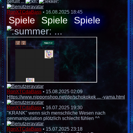
gefüllt ...
RonXTCdaBass
•
16.08.2025 18:45
Spiele
Spiele
Spiele
...
RonXTCdaBass
•
15.08.2025 02:09
Https://www.nipponshop.net/de/schokokek ... -yama.html
RonXTCdaBass
•
16.07.2025 19:30
"KRANK" wenn sich menschliche Wesen nach
genmanipulation plötzlich schlecht fühlen ^^
RonXTCdaBass
•
15.07.2025 23:18