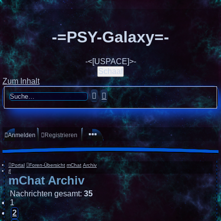
-=PSY-Galaxy=-
-<[USPACE]>-
Schaaf
Zum Inhalt
Suche
Erweiterte
Suche
Anmelden
Registrieren
Portal
Foren-Übersicht
mChat
Archiv
Suche
mChat Archiv
Nachrichten gesamt:
35
1
2