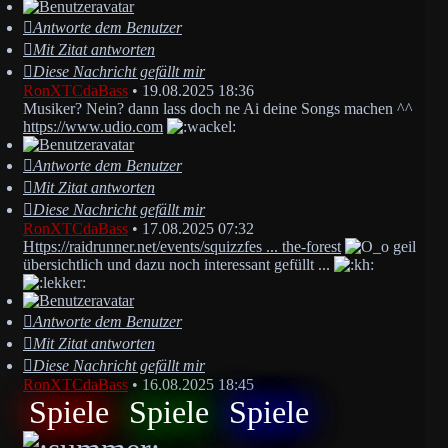
Antworte dem Benutzer
Mit Zitat antworten
Diese Nachricht gefällt mir
RonXTCdaBass
•
19.08.2025 18:36
Musiker? Nein? dann lass doch ne Ai deine Songs machen ^^
https://www.udio.com
Antworte dem Benutzer
Mit Zitat antworten
Diese Nachricht gefällt mir
RonXTCdaBass
•
17.08.2025 07:32
Https://raidrunner.net/events/squizzfes ... the-forest
geil
übersichtlich und dazu noch interessant gefüllt ...
Antworte dem Benutzer
Mit Zitat antworten
Diese Nachricht gefällt mir
RonXTCdaBass
•
16.08.2025 18:45
Spiele
Spiele
Spiele