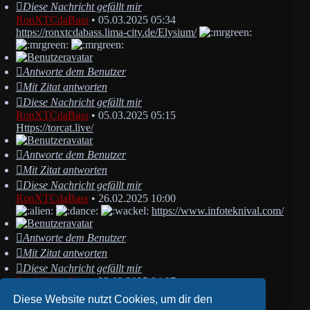
Diese Nachricht gefällt mir
RonXTCdaBass
•
05.03.2025 05:34
https://ronxtcdabass.lima-city.de/Elysium/
Antworte dem Benutzer
Mit Zitat antworten
Diese Nachricht gefällt mir
RonXTCdaBass
•
05.03.2025 05:15
Https://torcat.live/
Antworte dem Benutzer
Mit Zitat antworten
Diese Nachricht gefällt mir
RonXTCdaBass
•
26.02.2025 10:00
https://www.infoteknival.com/
Antworte dem Benutzer
Mit Zitat antworten
Diese Nachricht gefällt mir
RonXTCdaBass
•
22.02.2025 04:07
Oha! MEGA TEIL
Airgun AEA Megalodon
Diese Website nutzt Cookies, um dir den