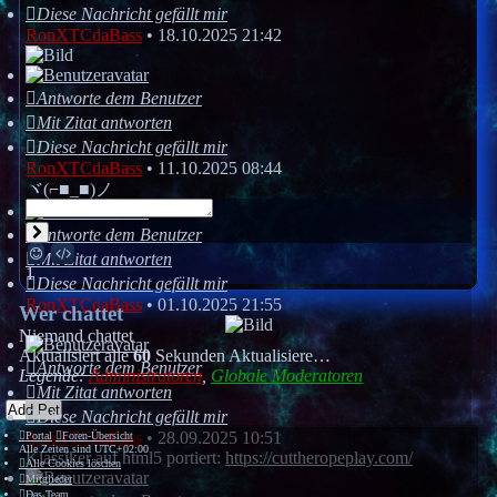
Diese Nachricht gefällt mir
RonXTCdaBass
•
18.10.2025 21:42
Antworte dem Benutzer
Mit Zitat antworten
Diese Nachricht gefällt mir
RonXTCdaBass
•
11.10.2025 08:44
ヾ(⌐■_■)ノ
Senden
Antworte dem Benutzer
Smilies
BBCodes
Mit Zitat antworten
1
Diese Nachricht gefällt mir
RonXTCdaBass
•
01.10.2025 21:55
Wer chattet
Niemand chattet
Aktualisiert alle
60
Sekunden
Aktualisiere…
Antworte dem Benutzer
Legende:
Administratoren
,
Globale Moderatoren
Mit Zitat antworten
Add Pet
Diese Nachricht gefällt mir
RonXTCdaBass
•
28.09.2025 10:51
Portal
Foren-Übersicht
Alle Zeiten sind
UTC+02:00
Klassiker auf html5 portiert:
https://cuttheropeplay.com/
Alle Cookies löschen
Mitglieder
Das Team