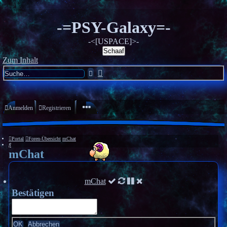
-=PSY-Galaxy=-
-<[USPACE]>-
Schaaf
Zum Inhalt
Erweiterte
Suche
Suche
Anmelden
Registrieren
Portal
Foren-Übersicht
mChat
Suche
mChat
mChat
Bestätigen