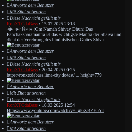
Antworte dem Benutzer
Mit Zitat antworten
Diese Nachricht gefällt mir
RonXTCdaBass
•
15.07.2025 23:18
ओम नमः शिवाय (Om Namah Shivay Dhun) Das
Panchaksharamantra ist das wichtigste Mantra der Shaiva und
dient der Verehrung des hinduistischen Gottes Shiva.
Antworte dem Benutzer
Mit Zitat antworten
Diese Nachricht gefällt mir
RonXTCdaBass
•
20.04.2025 00:25
https://ronxtcdabass.lima-city.de/test/ ... height=779
Antworte dem Benutzer
Mit Zitat antworten
Diese Nachricht gefällt mir
RonXTCdaBass
•
18.03.2025 12:54
Https://www.youtube.com/watch?v=_gl6XBZE5YI
Antworte dem Benutzer
Mit Zitat antworten