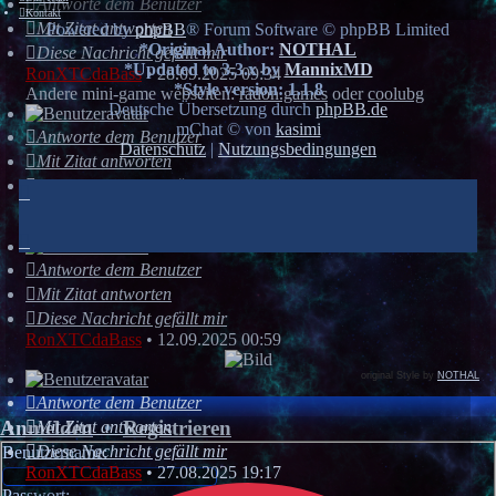
Antworte dem Benutzer
Kontakt
Mit Zitat antworten
Powered by
phpBB
® Forum Software © phpBB Limited
*
Original Author:
NOTHAL
Diese Nachricht gefällt mir
*
Updated to 3.3.x by
MannixMD
RonXTCdaBass
•
28.09.2025 09:34
*
Style version: 1.1.8
Andere mini-game webseiten:
radon.games
oder
coolubg
Deutsche Übersetzung durch
phpBB.de
mChat © von
kasimi
Antworte dem Benutzer
Datenschutz
|
Nutzungsbedingungen
Mit Zitat antworten
Diese Nachricht gefällt mir
RonXTCdaBass
•
28.09.2025 00:52
hat sich angemeldet
Antworte dem Benutzer
Mit Zitat antworten
Diese Nachricht gefällt mir
RonXTCdaBass
•
12.09.2025 00:59
original Style by
NOTHAL
Antworte dem Benutzer
Anmelden
•
Registrieren
Mit Zitat antworten
Diese Nachricht gefällt mir
Benutzername:
RonXTCdaBass
•
27.08.2025 19:17
Passwort: