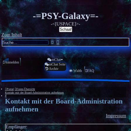
-=PSY-Galaxy=-
-<[USPACE]>-
Schaaf
Zum Inhalt
Erweiterte
Suche
Suche
mChat
Anmelden
mChat Seite
Archiv
Registrieren
Width
FAQ
Portal
Foren-Übersicht
Kontakt mit der Board-Administration aufnehmen
Suche
Kontakt mit der Board-Administration
aufnehmen
Impressum
Empfänger: