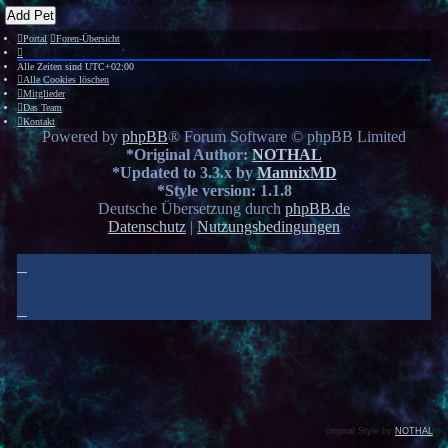
Add Pet
Portal
Foren-Übersicht
Alle Zeiten sind
UTC+02:00
Alle Cookies löschen
Mitglieder
Das Team
Kontakt
Powered by
phpBB
® Forum Software © phpBB Limited
*
Original Author:
NOTHAL
*
Updated to 3.3.x by
MannixMD
*
Style version: 1.1.8
Deutsche Übersetzung durch
phpBB.de
Datenschutz
|
Nutzungsbedingungen
original Style by
NOTHAL