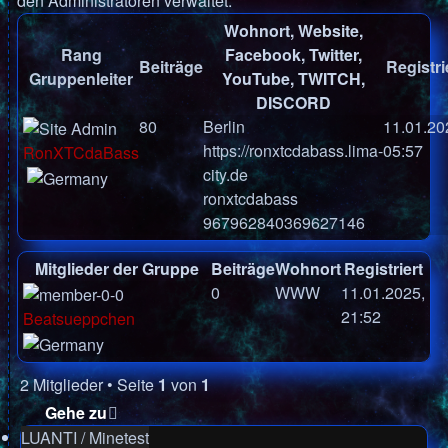
den Administratoren verwaltet.
Wohnort, Website,
Rang
Facebook, Twitter,
Beiträge
Registri
Gruppenleiter
YouTube, TWITCH,
DISCORD
80
Berlin
11.01.20
https://ronxtcdabass.lima-
05:57
RonXTCdaBass
city.de
ronxtcdabass
967962840369627146
Mitglieder der Gruppe
Beiträge
Wohnort
Registriert
0
WWW
11.01.2025,
21:52
Beatsueppchen
2 Mitglieder • Seite
1
von
1
Gehe zu
LUANTI / Minetest