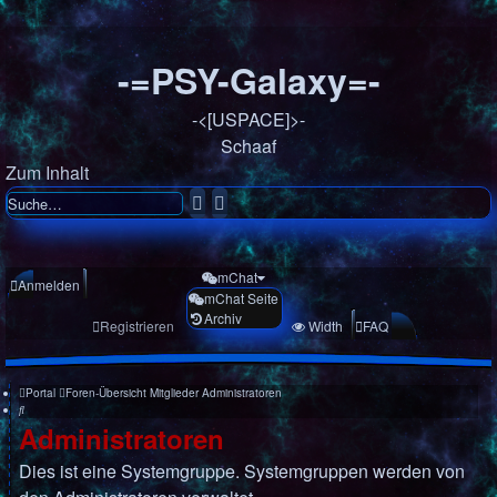
-=PSY-Galaxy=-
-<[USPACE]>-
Schaaf
Zum Inhalt
Suche
Erweiterte
Suche
mChat
Anmelden
mChat Seite
Archiv
Registrieren
Width
FAQ
Portal
Foren-Übersicht
Mitglieder
Administratoren
Suche
Administratoren
Dies ist eine Systemgruppe. Systemgruppen werden von