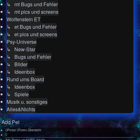
↳ mt Bugs und Fehler
↳ mt pics und screens
Wolfenstein ET
↳ et Bugs und Fehler
↳ et pics und screens
Psy-Universe
↳ New-Star
↳ Bugs und Fehler
↳ Bilder
↳ Ideenbox
Rund ums Board
↳ Ideenbox
↳ Spiele
Musik u. sonstiges
Alles&Nichts
Add Pet
Portal
Foren-Übersicht