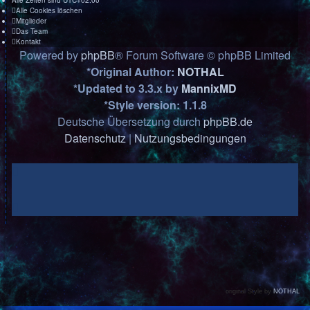
Alle Zeiten sind
UTC+02:00
Alle Cookies löschen
Mitglieder
Das Team
Kontakt
Powered by
phpBB
® Forum Software © phpBB Limited
*
Original Author:
NOTHAL
*
Updated to 3.3.x by
MannixMD
*
Style version: 1.1.8
Deutsche Übersetzung durch
phpBB.de
Datenschutz
|
Nutzungsbedingungen
original Style by
NOTHAL