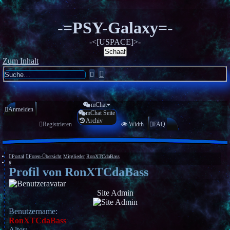
-=PSY-Galaxy=-
-<[USPACE]>-
Schaaf
Zum Inhalt
Erweiterte
Suche
Suche
mChat
Anmelden
mChat Seite
Archiv
Registrieren
Width
FAQ
Portal
Foren-Übersicht
Mitglieder
RonXTCdaBass
Suche
Profil von RonXTCdaBass
Site Admin
Benutzername:
RonXTCdaBass
Alter: