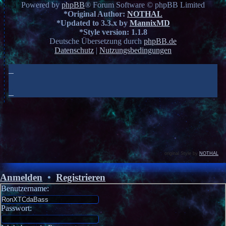
Powered by
phpBB
® Forum Software © phpBB Limited
*
Original Author:
NOTHAL
*
Updated to 3.3.x by
MannixMD
*
Style version: 1.1.8
Deutsche Übersetzung durch
phpBB.de
Datenschutz
|
Nutzungsbedingungen
original Style by
NOTHAL
Anmelden
•
Registrieren
Benutzername:
Passwort: