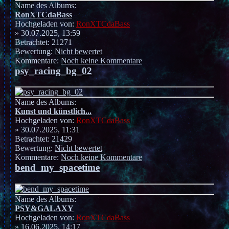
Name des Albums:
RonXTCdaBass
Hochgeladen von:
RonXTCdaBass
» 30.07.2025, 13:59
Betrachtet: 21271
Bewertung:
Nicht bewertet
Kommentare:
Noch keine Kommentare
psy_racing_bg_02
Name des Albums:
Kunst und künstlich...
Hochgeladen von:
RonXTCdaBass
» 30.07.2025, 11:31
Betrachtet: 21429
Bewertung:
Nicht bewertet
Kommentare:
Noch keine Kommentare
bend_my_spacetime
Name des Albums:
PSY&GALAXY
Hochgeladen von:
RonXTCdaBass
» 16.06.2025, 14:17