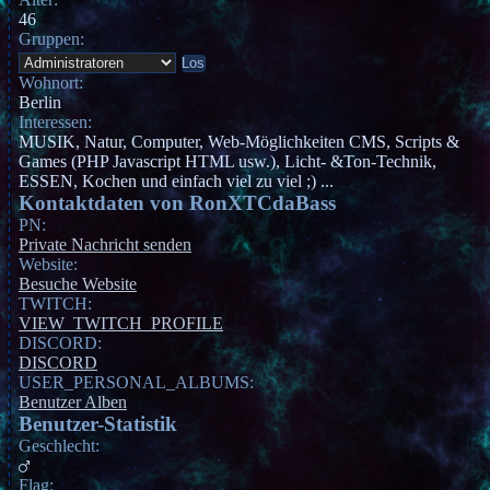
46
Gruppen:
Wohnort:
Berlin
Interessen:
MUSIK, Natur, Computer, Web-Möglichkeiten CMS, Scripts &
Games (PHP Javascript HTML usw.), Licht- &Ton-Technik,
ESSEN, Kochen und einfach viel zu viel ;) ...
Kontaktdaten von RonXTCdaBass
PN:
Private Nachricht senden
Website:
Besuche Website
TWITCH:
VIEW_TWITCH_PROFILE
DISCORD:
DISCORD
USER_PERSONAL_ALBUMS:
Benutzer Alben
Benutzer-Statistik
Geschlecht:
Flag: