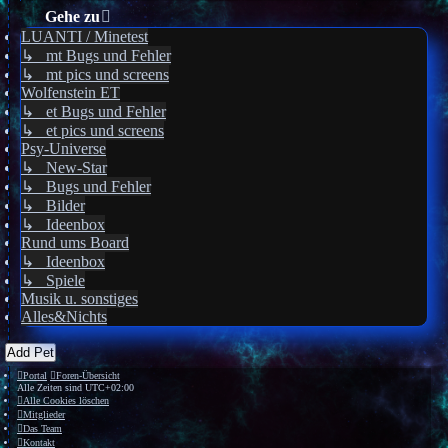
Gehe zu
LUANTI / Minetest
↳ mt Bugs und Fehler
↳ mt pics und screens
Wolfenstein ET
↳ et Bugs und Fehler
↳ et pics und screens
Psy-Universe
↳ New-Star
↳ Bugs und Fehler
↳ Bilder
↳ Ideenbox
Rund ums Board
↳ Ideenbox
↳ Spiele
Musik u. sonstiges
Alles&Nichts
Add Pet
Portal
Foren-Übersicht
Alle Zeiten sind
UTC+02:00
Alle Cookies löschen
Mitglieder
Das Team
Kontakt