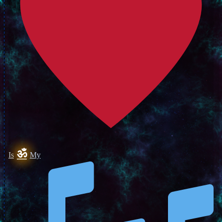
ॐ
Is
My