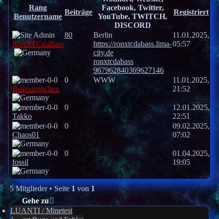
Rang
Facebook, Twitter,
Beiträge
Registriert
Benutzername
YouTube, TWITCH,
DISCORD
80
Berlin
11.01.2025,
RonXTCdaBass
https://ronxtcdabass.lima-
05:57
city.de
ronxtcdabass
967962840369627146
0
WWW
11.01.2025,
Beatsueppchen
21:52
0
12.01.2025,
Takko
22:51
0
09.02.2025,
Chaos01
07:02
0
01.04.2025,
fossil
19:05
5 Mitglieder • Seite
1
von
1
Gehe zu
LUANTI / Minetest