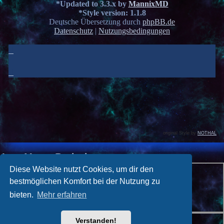
*
Updated to 3.3.x by
MannixMD
*
Style version: 1.1.8
Deutsche Übersetzung durch
phpBB.de
Datenschutz
|
Nutzungsbedingungen
original Style by
NOTHAL
Anmelden
•
Registrieren
Benutzername:
Diese Website nutzt Cookies, um dir den
bestmöglichen Komfort bei der Nutzung zu
Passwort:
bieten.
Mehr erfahren
Ich habe mein Passwort vergessen
Angemeldet bleiben
Verstanden!