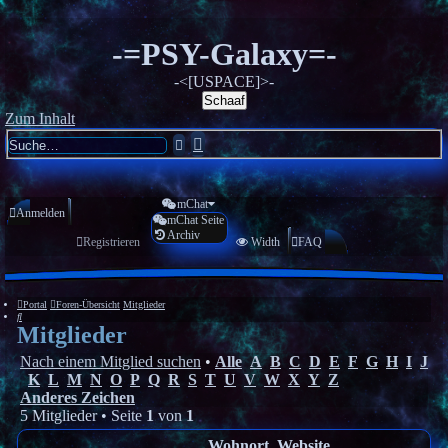
-=PSY-Galaxy=-
-<[USPACE]>-
Schaaf
Zum Inhalt
Erweiterte
Suche
Suche
mChat
Anmelden
mChat Seite
Archiv
Registrieren
Width
FAQ
Portal
Foren-Übersicht
Mitglieder
Suche
Mitglieder
Nach einem Mitglied suchen
•
Alle
A
B
C
D
E
F
G
H
I
J
K
L
M
N
O
P
Q
R
S
T
U
V
W
X
Y
Z
Anderes Zeichen
5 Mitglieder • Seite
1
von
1
Wohnort, Website,