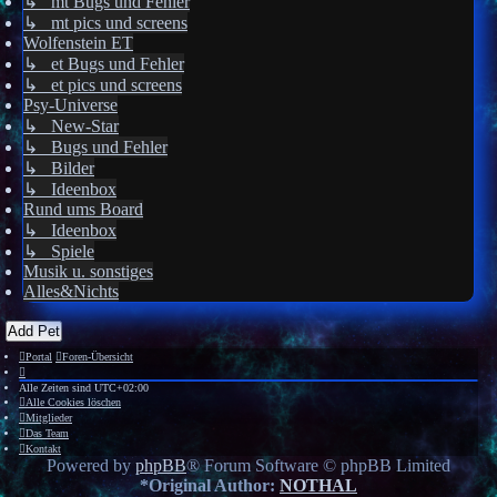
↳ mt Bugs und Fehler
↳ mt pics und screens
Wolfenstein ET
↳ et Bugs und Fehler
↳ et pics und screens
Psy-Universe
↳ New-Star
↳ Bugs und Fehler
↳ Bilder
↳ Ideenbox
Rund ums Board
↳ Ideenbox
↳ Spiele
Musik u. sonstiges
Alles&Nichts
Add Pet
Portal
Foren-Übersicht
Alle Zeiten sind
UTC+02:00
Alle Cookies löschen
Mitglieder
Das Team
Kontakt
Powered by
phpBB
® Forum Software © phpBB Limited
*
Original Author:
NOTHAL