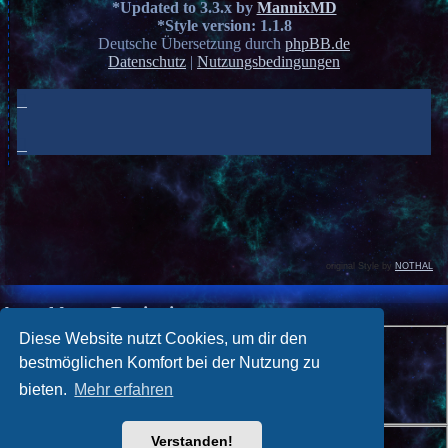
*
Updated to 3.3.x by
MannixMD
*
Style version: 1.1.8
Deutsche Übersetzung durch
phpBB.de
Datenschutz
|
Nutzungsbedingungen
original Style by
NOTHAL
Anmelden
•
Registrieren
Benutzername:
Diese Website nutzt Cookies, um dir den
bestmöglichen Komfort bei der Nutzung zu
Passwort:
bieten.
Mehr erfahren
Ich habe mein Passwort vergessen
Angemeldet bleiben
Verstanden!