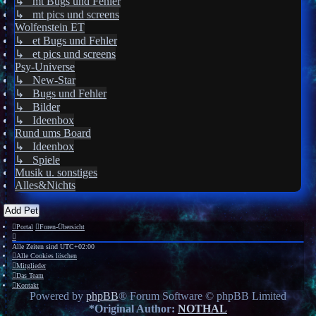
↳ mt Bugs und Fehler
↳ mt pics und screens
Wolfenstein ET
↳ et Bugs und Fehler
↳ et pics und screens
Psy-Universe
↳ New-Star
↳ Bugs und Fehler
↳ Bilder
↳ Ideenbox
Rund ums Board
↳ Ideenbox
↳ Spiele
Musik u. sonstiges
Alles&Nichts
Add Pet
Portal
Foren-Übersicht
Alle Zeiten sind
UTC+02:00
Alle Cookies löschen
Mitglieder
Das Team
Kontakt
Powered by
phpBB
® Forum Software © phpBB Limited
*
Original Author:
NOTHAL