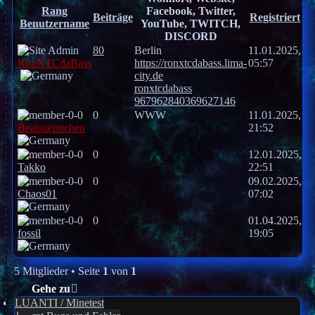
Rang
Facebook, Twitter,
Beiträge
Registriert
Benutzername
YouTube, TWITCH,
DISCORD
80
Berlin
11.01.2025,
RonXTCdaBass
https://ronxtcdabass.lima-
05:57
city.de
ronxtcdabass
967962840369627146
0
WWW
11.01.2025,
Beatsueppchen
21:52
0
12.01.2025,
Takko
22:51
0
09.02.2025,
Chaos01
07:02
0
01.04.2025,
fossil
19:05
5 Mitglieder • Seite
1
von
1
Gehe zu
LUANTI / Minetest