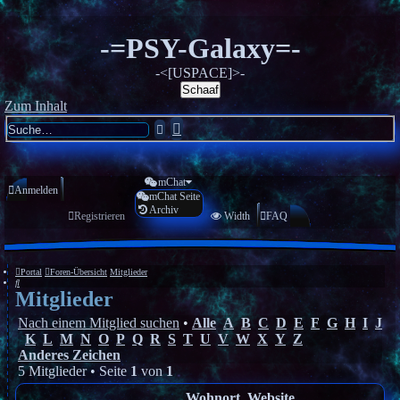
-=PSY-Galaxy=-
-<[USPACE]>-
Schaaf
Zum Inhalt
Erweiterte
Suche
Suche
mChat
Anmelden
mChat Seite
Archiv
Registrieren
Width
FAQ
Portal
Foren-Übersicht
Mitglieder
Suche
Mitglieder
Nach einem Mitglied suchen
•
Alle
A
B
C
D
E
F
G
H
I
J
K
L
M
N
O
P
Q
R
S
T
U
V
W
X
Y
Z
Anderes Zeichen
5 Mitglieder • Seite
1
von
1
Wohnort, Website,