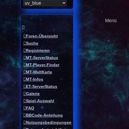
Menü
Foren-Übersicht
Suche
Registrieren
MT-ServerStatus
MT-Player-Finder
MT-WeltKarte
MT-Infos
ET-ServerStatus
Galerie
Spiel-Auswahl
FAQ
BBCode-Anleitung
Nutzungsbedingungen