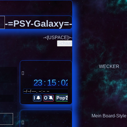
-=PSY-Galaxy=-
-<[USPACE]>-
Schaaf
WECKER
23 : 15 : 04
I 🔔
O 🔕
Pop⏰
Mein Board-Style