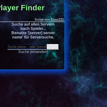
layer Finder
Script von
Xeno333
.
Suche auf allen Servern
nach Spieler...
Benutze '[server] server
name' für Serversuche.
Suche
Suche jemanden!