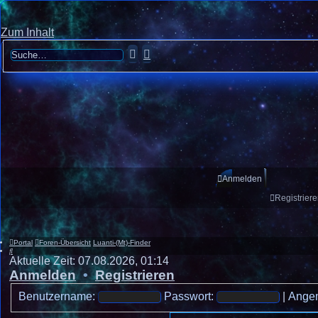
Zum Inhalt
Suche
Erweiterte
Suche
Anmelden
Registrier
Portal
Foren-Übersicht
Luanti-(Mt)-Finder
Suche
Aktuelle Zeit: 07.08.2026, 01:14
Anmelden
•
Registrieren
Benutzername:
Passwort:
|
Angem