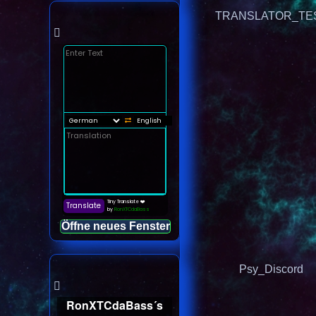
TRANSLATOR_TE
Öffne neues Fenster
Psy_Discord
RonXTCdaBass´s