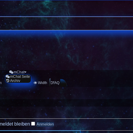
mChat
mChat Seite
Archiv
en
Width
FAQ
eldet bleiben