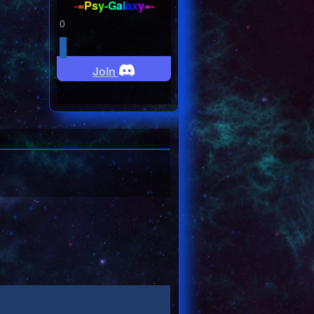
-
=
P
s
y
-
G
a
l
a
x
y
=
-
0
Join