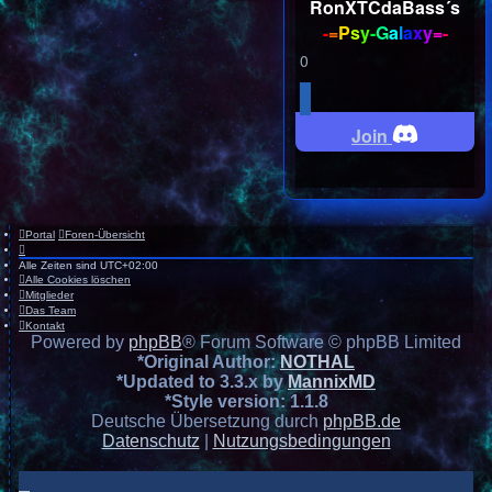
RonXTCdaBass´s
-
=
P
s
y
-
G
a
l
a
x
y
=
-
0
Join
Portal
Foren-Übersicht
Alle Zeiten sind
UTC+02:00
Alle Cookies löschen
Mitglieder
Das Team
Kontakt
Powered by
phpBB
® Forum Software © phpBB Limited
*
Original Author:
NOTHAL
*
Updated to 3.3.x by
MannixMD
*
Style version: 1.1.8
Deutsche Übersetzung durch
phpBB.de
Datenschutz
|
Nutzungsbedingungen