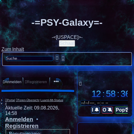
-=PSY-Galaxy=-
-<[USPACE]>-
Schaaf
Zum Inhalt
Suche
Erweiterte
Suche
Anmelden
Registrieren
12 : 58 : 37
Portal
Foren-Übersicht
Luanti-Mt-Status
Suche
Aktuelle Zeit: 09.08.2026,
I 🔔
O 🔕
Pop⏰
14:58
Anmelden
•
Registrieren
Benutzername: