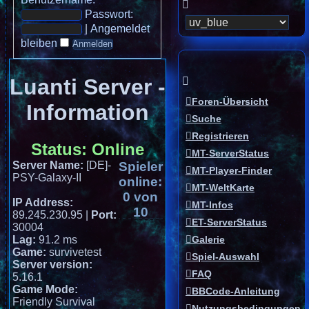
Passwort:
|
Angemeldet
bleiben
Luanti Server -
Foren-Übersicht
Information
Suche
Registrieren
Status:
Online
MT-ServerStatus
Server Name:
[DE]-
Spieler
MT-Player-Finder
PSY-Galaxy-II
online:
MT-WeltKarte
0 von
IP Address:
MT-Infos
10
89.245.230.95
|
Port:
ET-ServerStatus
30004
Lag:
91.2 ms
Galerie
Game:
survivetest
Spiel-Auswahl
Server version:
FAQ
5.16.1
Game Mode:
BBCode-Anleitung
Friendly Survival
Nutzungsbedingungen