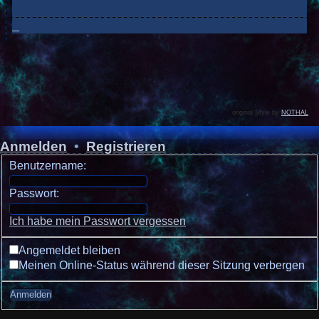
original Style by
NOTHAL
Anmelden
•
Registrieren
Benutzername:
Passwort:
Ich habe mein Passwort vergessen
Angemeldet bleiben
Meinen Online-Status während dieser Sitzung verbergen