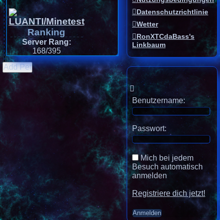
Datenschutzrichtlinie
Wetter
Ranking
RonXTCdaBass's
Server Rang:
Linkbaum
168/395
Add Pet
Benutzername:
Passwort:
Mich bei jedem
Besuch automatisch
anmelden
Registriere dich jetzt!