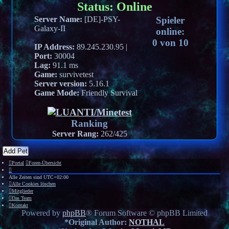
Status:
Online
Server Name:
[DE]-PSY-
Spieler
Galaxy-II
online:
0 von 10
IP Address:
89.245.230.95
|
Port:
30004
Lag:
91.1 ms
Game:
survivetest
Server version:
5.16.1
Game Mode:
Friendly Survival
Ranking
Server Rang:
262/425
Add Pet
Portal
Foren-Übersicht
Alle Zeiten sind
UTC+02:00
Alle Cookies löschen
Mitglieder
Das Team
Kontakt
Powered by
phpBB
® Forum Software © phpBB Limited
*
Original Author:
NOTHAL