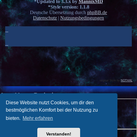
*
Updated to 3.3.x by
MannixMD
*
Style version: 1.1.8
Deutsche Übersetzung durch
phpBB.de
Datenschutz
|
Nutzungsbedingungen
original Style by
NOTHAL
Anmelden
•
Registrieren
Benutzername:
Diese Website nutzt Cookies, um dir den
bestmöglichen Komfort bei der Nutzung zu
Passwort:
bieten.
Mehr erfahren
Ich habe mein Passwort vergessen
Angemeldet bleiben
Verstanden!