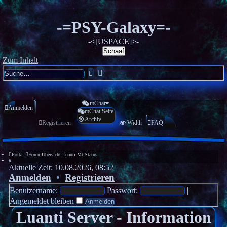
-=PSY-Galaxy=-
-<[USPACE]>-
Schaaf
Zum Inhalt
Erweiterte
Suche
Suche
mChat
Anmelden
mChat Seite
Archiv
Registrieren
Width
FAQ
Portal
Foren-Übersicht
Luanti-Mt-Status
Suche
Aktuelle Zeit: 10.08.2026, 08:52
Anmelden
•
Registrieren
Benutzername:
Passwort:
|
Angemeldet bleiben
Luanti Server - Information