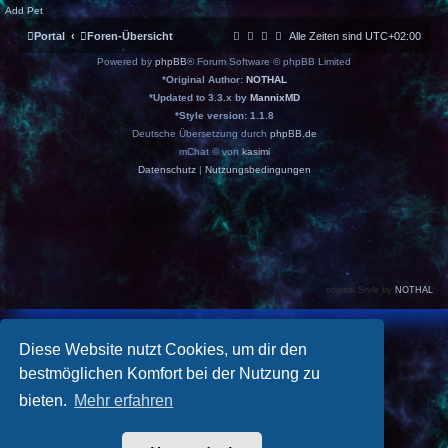
Add Pet
Portal
Foren-Übersicht
Alle Zeiten sind
UTC+02:00
Powered by
phpBB
® Forum Software © phpBB Limited
*
Original Author:
NOTHAL
*
Updated to 3.3.x by
MannixMD
*
Style version: 1.1.8
Deutsche Übersetzung durch
phpBB.de
mChat © von
kasimi
Datenschutz
|
Nutzungsbedingungen
original Style by
NOTHAL
ANMELDEN
•
REGISTRIEREN
Diese Website nutzt Cookies, um dir den
Benutzername:
bestmöglichen Komfort bei der Nutzung zu
Passwort:
bieten.
Mehr erfahren
Ich habe mein Passwort vergessen
Angemeldet bleiben