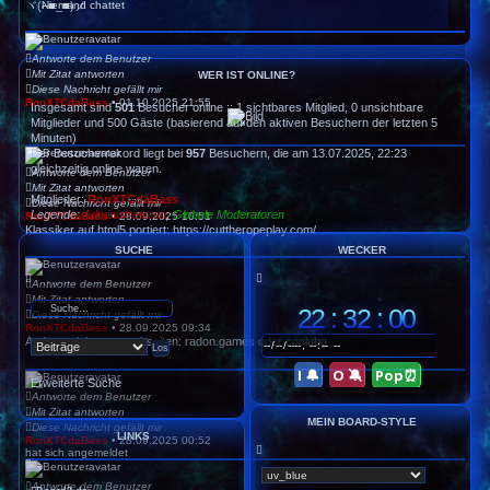
d
Niemand chattet
ヾ(⌐■_■)ノ
e
n
Antworte dem Benutzer
Mit Zitat antworten
WER IST ONLINE?
Diese Nachricht gefällt mir
RonXTCdaBass
•
01.10.2025 21:55
Insgesamt sind
501
Besucher online :: 1 sichtbares Mitglied, 0 unsichtbare
Mitglieder und 500 Gäste (basierend auf den aktiven Besuchern der letzten 5
Minuten)
Der Besucherrekord liegt bei
957
Besuchern, die am 13.07.2025, 22:23
gleichzeitig online waren.
Antworte dem Benutzer
Mit Zitat antworten
Mitglieder:
RonXTCdaBass
Diese Nachricht gefällt mir
Legende:
Administratoren
,
Globale Moderatoren
RonXTCdaBass
•
28.09.2025 10:51
Klassiker auf html5 portiert:
https://cuttheropeplay.com/
SUCHE
WECKER
Antworte dem Benutzer
Mit Zitat antworten
22 : 32 : 01
Diese Nachricht gefällt mir
RonXTCdaBass
•
28.09.2025 09:34
Andere mini-game webseiten:
radon.games
oder
coolubg
I 🔔
O 🔕
Pop⏰
Erweiterte Suche
Antworte dem Benutzer
Mit Zitat antworten
MEIN BOARD-STYLE
Diese Nachricht gefällt mir
LINKS
RonXTCdaBass
•
28.09.2025 00:52
hat sich angemeldet
Antworte dem Benutzer