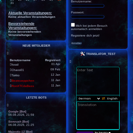
Benutzername:
31
Passwort:
Aktuelle Veranstaltungen:
Keine aktuellen Veranstaltungen
Bevorstehende
Mich bei jedem Besuch
Veranstaltungen:
automatisch anmelden
Keine bevorstehenden
Veranstaltungen
Registriere dich jetzt!
NEUE MITGLIEDER
TRANSLATOR_TEST
Benutzername
Registriert
01 Apr
fossil
09 Feb
Chaos01
12 Jan
Takko
11 Jan
Beatsueppchen
11 Jan
RonXTCdaBass
LETZTE BOTS
Google [Bot]
06.08.2026, 21:59
Semrush [Bot]
06.08.2026, 21:25
Majestic-12 [Bot]