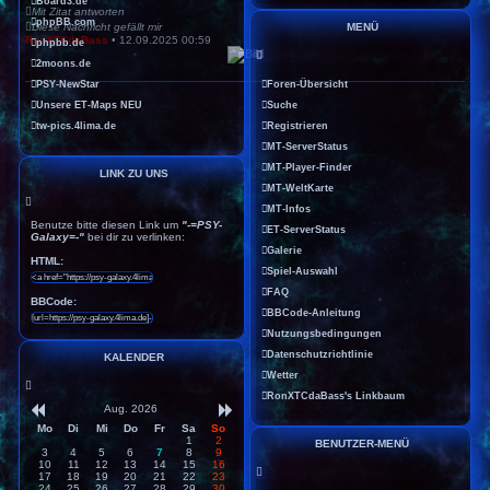
Board3.de
Mit Zitat antworten
phpBB.com
MENÜ
Diese Nachricht gefällt mir
RonXTCdaBass
•
12.09.2025 00:59
phpbb.de
2moons.de
Foren-Übersicht
PSY-NewStar
Suche
Unsere ET-Maps NEU
Registrieren
tw-pics.4lima.de
MT-ServerStatus
MT-Player-Finder
LINK ZU UNS
MT-WeltKarte
MT-Infos
Benutze bitte diesen Link um
"-=PSY-
ET-ServerStatus
Galaxy=-"
bei dir zu verlinken:
Galerie
HTML:
Spiel-Auswahl
FAQ
BBCode:
BBCode-Anleitung
Nutzungsbedingungen
Datenschutzrichtlinie
KALENDER
Wetter
RonXTCdaBass's Linkbaum
Aug. 2026
Mo
Di
Mi
Do
Fr
Sa
So
1
2
BENUTZER-MENÜ
3
4
5
6
7
8
9
10
11
12
13
14
15
16
17
18
19
20
21
22
23
24
25
26
27
28
29
30