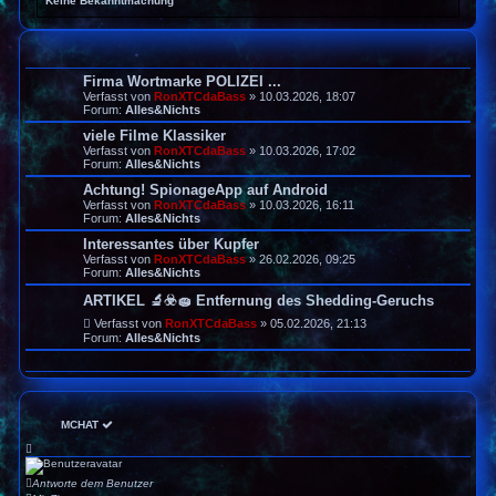
Keine Bekanntmachung
Firma Wortmarke POLIZEI ...
Verfasst von
RonXTCdaBass
» 10.03.2026, 18:07
Forum:
Alles&Nichts
viele Filme Klassiker
Verfasst von
RonXTCdaBass
» 10.03.2026, 17:02
Forum:
Alles&Nichts
Achtung! SpionageApp auf Android
Verfasst von
RonXTCdaBass
» 10.03.2026, 16:11
Forum:
Alles&Nichts
Interessantes über Kupfer
Verfasst von
RonXTCdaBass
» 26.02.2026, 09:25
Forum:
Alles&Nichts
ARTIKEL 🔬☣️🧽 Entfernung des Shedding-Geruchs
Verfasst von
RonXTCdaBass
» 05.02.2026, 21:13
Forum:
Alles&Nichts
MCHAT
Antworte dem Benutzer