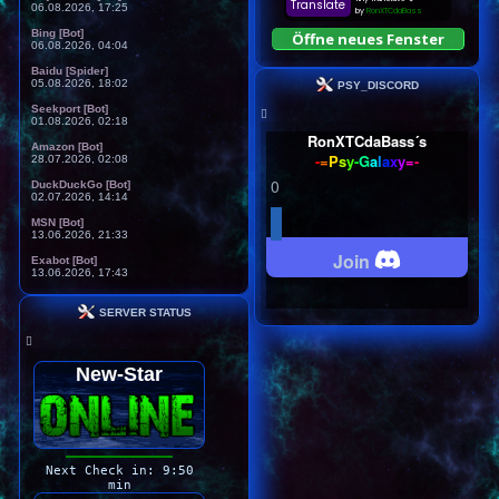
06.08.2026, 17:25
Bing [Bot]
Öffne neues Fenster
06.08.2026, 04:04
Baidu [Spider]
05.08.2026, 18:02
PSY_DISCORD
Seekport [Bot]
01.08.2026, 02:18
RonXTCdaBass´s
Amazon [Bot]
-
=
P
s
y
-
G
a
l
a
x
y
=
-
28.07.2026, 02:08
0
DuckDuckGo [Bot]
02.07.2026, 14:14
MSN [Bot]
13.06.2026, 21:33
Join
Exabot [Bot]
13.06.2026, 17:43
SERVER STATUS