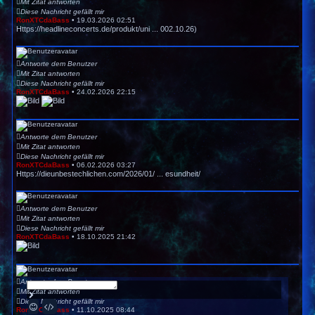
Mit Zitat antworten
Diese Nachricht gefällt mir
RonXTCdaBass
•
19.03.2026 02:51
Https://headlineconcerts.de/produkt/uni ... 002.10.26)
Antworte dem Benutzer
Mit Zitat antworten
Diese Nachricht gefällt mir
RonXTCdaBass
•
24.02.2026 22:15
Antworte dem Benutzer
Mit Zitat antworten
Diese Nachricht gefällt mir
RonXTCdaBass
•
06.02.2026 03:27
Https://dieunbestechlichen.com/2026/01/ ... esundheit/
Antworte dem Benutzer
Mit Zitat antworten
Diese Nachricht gefällt mir
RonXTCdaBass
•
18.10.2025 21:42
Antworte dem Benutzer
Mit Zitat antworten
S
Diese Nachricht gefällt mir
e
Smilies
BBCodes
n
RonXTCdaBass
•
11.10.2025 08:44