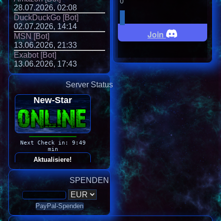
0
28.07.2026, 02:08
DuckDuckGo [Bot]
02.07.2026, 14:14
Join
MSN [Bot]
13.06.2026, 21:33
Exabot [Bot]
13.06.2026, 17:43
Server Status
SPENDEN