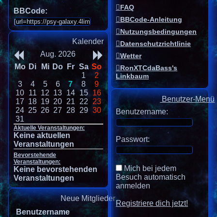
FAQ
BBCode:
BBCode-Anleitung
Nutzungsbedingungen
Kalender
Datenschutzrichtlinie
Aug. 2026
Wetter
Mo
Di
Mi
Do
Fr
Sa
So
RonXTCdaBass's
1
2
Linkbaum
3
4
5
6
7
8
9
10
11
12
13
14
15
16
Benutzer-Menü
17
18
19
20
21
22
23
24
25
26
27
28
29
30
Benutzername:
31
Aktuelle Veranstaltungen:
Keine aktuellen
Passwort:
Veranstaltungen
Bevorstehende
Veranstaltungen:
Mich bei jedem
Keine bevorstehenden
Besuch automatisch
Veranstaltungen
anmelden
Neue Mitglieder
Registriere dich jetzt!
Benutzername