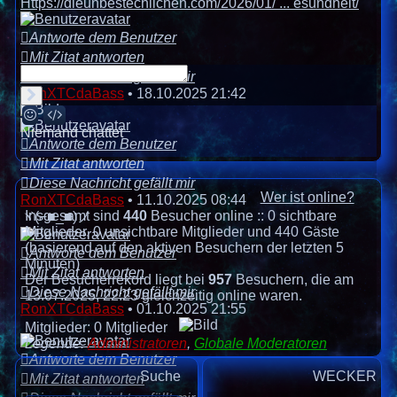
Https://dieunbestechlichen.com/2026/01/ ... esundheit/
Antworte dem Benutzer
Mit Zitat antworten
Diese Nachricht gefällt mir
RonXTCdaBass
•
18.10.2025 21:42
Senden
Smilies
BBCodes
Niemand chattet
Antworte dem Benutzer
Mit Zitat antworten
Diese Nachricht gefällt mir
Wer ist online?
RonXTCdaBass
•
11.10.2025 08:44
Insgesamt sind
440
Besucher online :: 0 sichtbare
ヾ(⌐■_■)ノ
Mitglieder, 0 unsichtbare Mitglieder und 440 Gäste
(basierend auf den aktiven Besuchern der letzten 5
Antworte dem Benutzer
Minuten)
Mit Zitat antworten
Der Besucherrekord liegt bei
957
Besuchern, die am
Diese Nachricht gefällt mir
13.07.2025, 22:23 gleichzeitig online waren.
RonXTCdaBass
•
01.10.2025 21:55
Mitglieder: 0 Mitglieder
Legende:
Administratoren
,
Globale Moderatoren
Antworte dem Benutzer
Suche
WECKER
Mit Zitat antworten