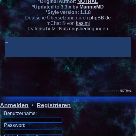
*
Original Author:
NOTHAL
*
Updated to 3.3.x by
MannixMD
*
Style version: 1.1.8
Deutsche Übersetzung durch
phpBB.de
mChat © von
kasimi
Datenschutz
|
Nutzungsbedingungen
original Style by
NOTHAL
Anmelden
•
Registrieren
Benutzername:
Passwort: