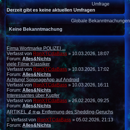
Umfrage
Derzeit gibt es keine aktuellen Umfragen
Globale Bekanntmachunge
Keine Bekanntmachung
Firma Wortmarke POLIZEI ...
Verfasst von
RonXTCdaBass
» 10.03.2026, 18:07
Forum:
Alles&Nichts
viele Filme Klassiker
Verfasst von
RonXTCdaBass
» 10.03.2026, 17:02
Forum:
Alles&Nichts
Achtung! SpionageApp auf Android
Verfasst von
RonXTCdaBass
» 10.03.2026, 16:11
Forum:
Alles&Nichts
Interessantes über Kupfer
Verfasst von
RonXTCdaBass
» 26.02.2026, 09:25
Forum:
Alles&Nichts
ARTIKEL 🔬☣️🧽 Entfernung des Shedding-Geruchs
Verfasst von
RonXTCdaBass
» 05.02.2026, 21:13
Forum:
Alles&Nichts