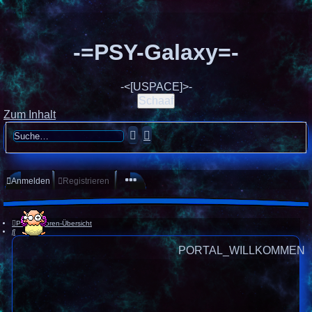
-=PSY-Galaxy=-
-<[USPACE]>-
Schaaf
Zum Inhalt
Suche
Erweiterte
Suche
Anmelden
Registrieren
Portal
Foren-Übersicht
Suche
PORTAL_WILLKOMMEN