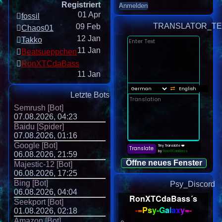
Registriert
01 Apr
fossil
TRANSLATOR_TE
09 Feb
Chaos01
12 Jan
Takko
11 Jan
Beatsueppchen
RonXTCdaBass
11 Jan
Letzte Bots
Semrush [Bot]
07.08.2026, 04:23
Baidu [Spider]
07.08.2026, 01:16
Google [Bot]
06.08.2026, 21:59
Öffne neues Fenster
Majestic-12 [Bot]
06.08.2026, 17:25
Bing [Bot]
Psy_Discord
06.08.2026, 04:04
RonXTCdaBass´s
Seekport [Bot]
-
=
P
s
y
-
G
a
l
a
x
y
=
-
01.08.2026, 02:18
Amazon [Bot]