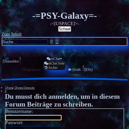
-=PSY-Galaxy=-
-<[USPACE]>-
Schaaf
Zum Inhalt
Erweiterte
Suche
Suche
mChat
Anmelden
mChat Seite
Archiv
Registrieren
Width
FAQ
Portal
Foren-Übersicht
Suche
Du musst dich anmelden, um in diesem
Forum Beiträge zu schreiben.
Benutzername:
Passwort: