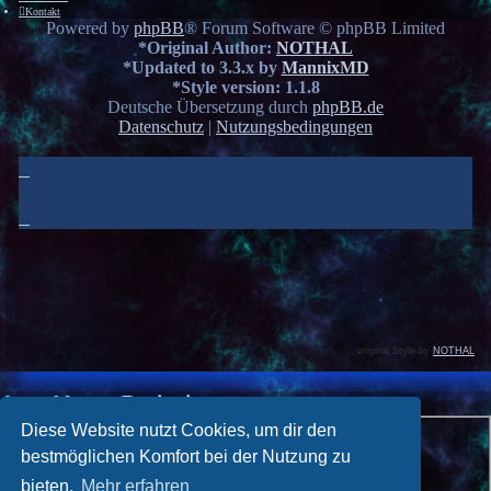
Kontakt
Powered by
phpBB
® Forum Software © phpBB Limited
*
Original Author:
NOTHAL
*
Updated to 3.3.x by
MannixMD
*
Style version: 1.1.8
Deutsche Übersetzung durch
phpBB.de
Datenschutz
|
Nutzungsbedingungen
original Style by
NOTHAL
Anmelden
•
Registrieren
Benutzername:
Diese Website nutzt Cookies, um dir den
bestmöglichen Komfort bei der Nutzung zu
Passwort:
bieten.
Mehr erfahren