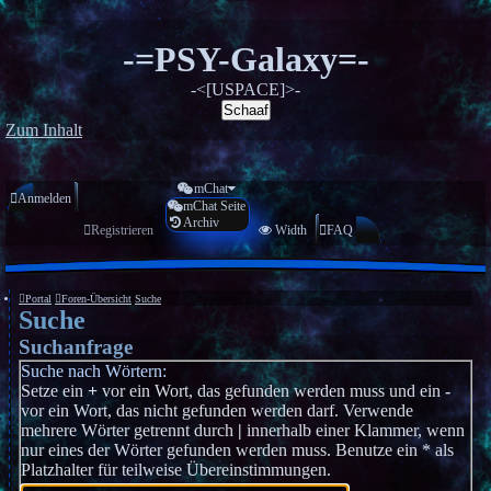
-=PSY-Galaxy=-
-<[USPACE]>-
Schaaf
Zum Inhalt
mChat
Anmelden
mChat Seite
Archiv
Registrieren
Width
FAQ
Portal
Foren-Übersicht
Suche
Suche
Suchanfrage
Suche nach Wörtern:
Setze ein
+
vor ein Wort, das gefunden werden muss und ein
-
vor ein Wort, das nicht gefunden werden darf. Verwende
mehrere Wörter getrennt durch
|
innerhalb einer Klammer, wenn
nur eines der Wörter gefunden werden muss. Benutze ein * als
Platzhalter für teilweise Übereinstimmungen.