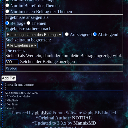
Nur im Betreff der Themen
Nur im ersten Beitrag der Themen
Ergebnisse anzeigen als:
Beiträge
Themen
Ergebnisse sortieren nach:
Aufsteigend
Absteigend
Suchzeitraum begrenzen:
Die ersten:
Stelle 0 als Wert ein, damit der komplette Beitrag angezeigt wird.
Zeichen der Beiträge anzeigen
Add Pet
Portal
Foren-Übersicht
Alle Zeiten sind
UTC+02:00
Alle Cookies löschen
Mitglieder
Das Team
Kontakt
Powered by
phpBB
® Forum Software © phpBB Limited
*
Original Author:
NOTHAL
*
Updated to 3.3.x by
MannixMD