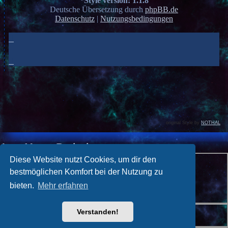
*
Style version: 1.1.8
Deutsche Übersetzung durch
phpBB.de
Datenschutz
|
Nutzungsbedingungen
original Style by
NOTHAL
Anmelden
•
Registrieren
Benutzername:
Diese Website nutzt Cookies, um dir den
bestmöglichen Komfort bei der Nutzung zu
Passwort:
bieten.
Mehr erfahren
Ich habe mein Passwort vergessen
Angemeldet bleiben
Verstanden!
Meinen Online-Status während dieser Sitzung verbergen