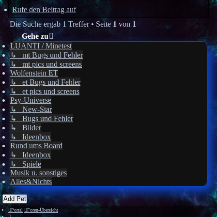
Rufe den Beitrag auf
Die Suche ergab 1 Treffer • Seite
1
von
1
Gehe zu
LUANTI / Minetest
↳ mt Bugs und Fehler
↳ mt pics und screens
Wolfenstein ET
↳ et Bugs und Fehler
↳ et pics und screens
Psy-Universe
↳ New-Star
↳ Bugs und Fehler
↳ Bilder
↳ Ideenbox
Rund ums Board
↳ Ideenbox
↳ Spiele
Musik u. sonstiges
Alles&Nichts
Add Pet
Portal
Foren-Übersicht