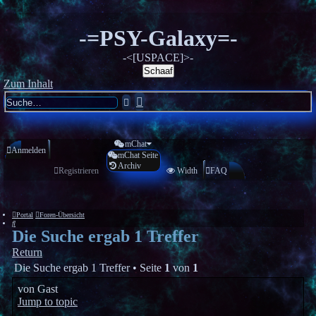
-=PSY-Galaxy=-
-<[USPACE]>-
Schaaf
Zum Inhalt
Erweiterte
Suche
Suche
mChat
Anmelden
mChat Seite
Archiv
Registrieren
Width
FAQ
Portal
Foren-Übersicht
Suche
Die Suche ergab 1 Treffer
Return
Die Suche ergab 1 Treffer • Seite
1
von
1
von
Gast
Jump to topic