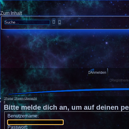
Zum Inhalt
Suche
Erweiterte
Suche
Anmelden
Registrier
Portal
Foren-Übersicht
Suche
Bitte melde dich an, um auf deinen pe
Benutzername:
Passwort: