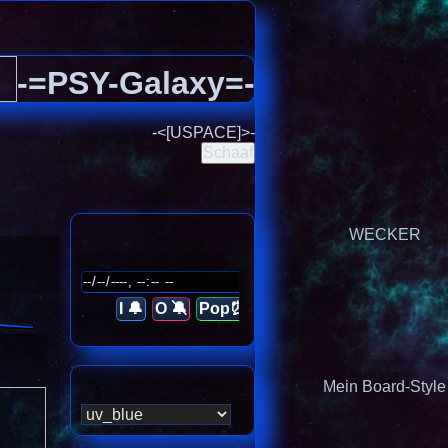
-=PSY-Galaxy=-
-<[USPACE]>-
Schaaf
WECKER
I 🔔
O 🔕
Pop⏰
Mein Board-Style