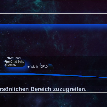
mChat
mChat Seite
Archiv
en
Width
FAQ
rsönlichen Bereich zuzugreifen.