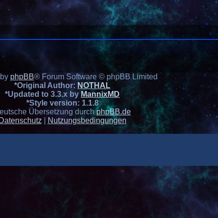
 by
phpBB
® Forum Software © phpBB Limited
*
Original Author:
NOTHAL
*
Updated to 3.3.x by
MannixMD
*
Style version: 1.1.8
eutsche Übersetzung durch
phpBB.de
Datenschutz
|
Nutzungsbedingungen