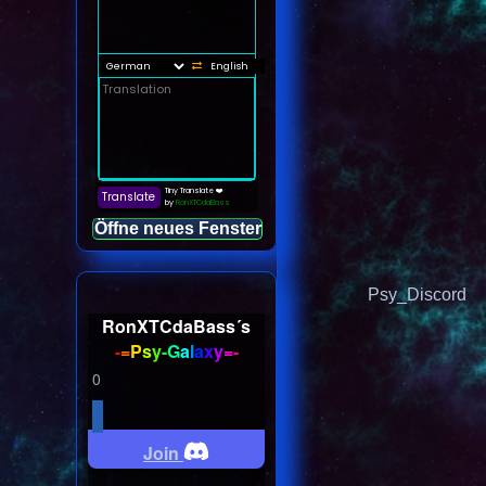
Öffne neues Fenster
Psy_Discord
RonXTCdaBass´s
-
=
P
s
y
-
G
a
l
a
x
y
=
-
0
Join