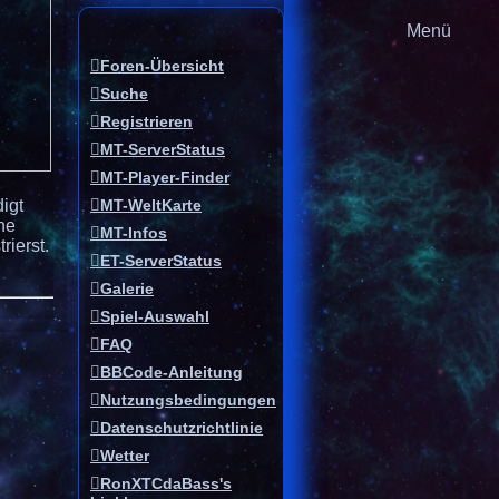
Menü
Foren-Übersicht
Suche
Registrieren
MT-ServerStatus
MT-Player-Finder
igt
MT-WeltKarte
he
MT-Infos
ierst.
ET-ServerStatus
Galerie
Spiel-Auswahl
FAQ
BBCode-Anleitung
Nutzungsbedingungen
Datenschutzrichtlinie
Wetter
RonXTCdaBass's