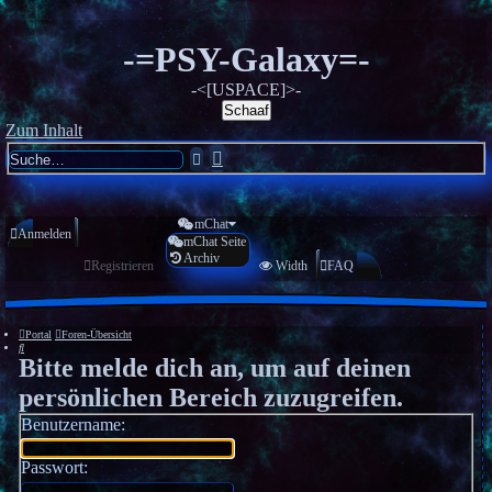
-=PSY-Galaxy=-
-<[USPACE]>-
Schaaf
Zum Inhalt
Erweiterte
Suche
Suche
mChat
Anmelden
mChat Seite
Archiv
Registrieren
Width
FAQ
Portal
Foren-Übersicht
Suche
Bitte melde dich an, um auf deinen
persönlichen Bereich zuzugreifen.
Benutzername:
Passwort: