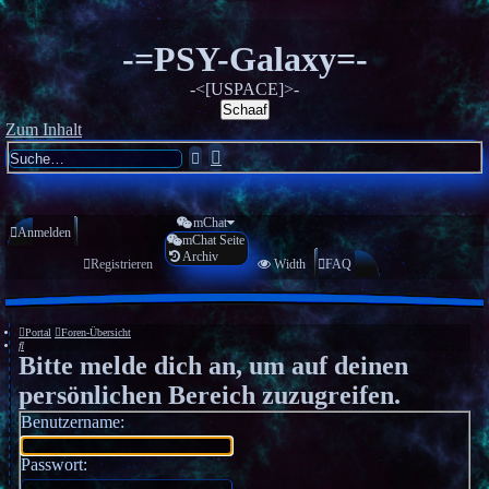
-=PSY-Galaxy=-
-<[USPACE]>-
Schaaf
Zum Inhalt
Erweiterte
Suche
Suche
mChat
Anmelden
mChat Seite
Archiv
Registrieren
Width
FAQ
Portal
Foren-Übersicht
Suche
Bitte melde dich an, um auf deinen
persönlichen Bereich zuzugreifen.
Benutzername:
Passwort: