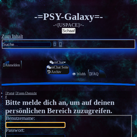
-=PSY-Galaxy=-
-<[USPACE]>-
Schaaf
Zum Inhalt
Erweiterte
Suche
Suche
mChat
Anmelden
mChat Seite
Archiv
Registrieren
Width
FAQ
Portal
Foren-Übersicht
Suche
Bitte melde dich an, um auf deinen
persönlichen Bereich zuzugreifen.
Benutzername:
Passwort: