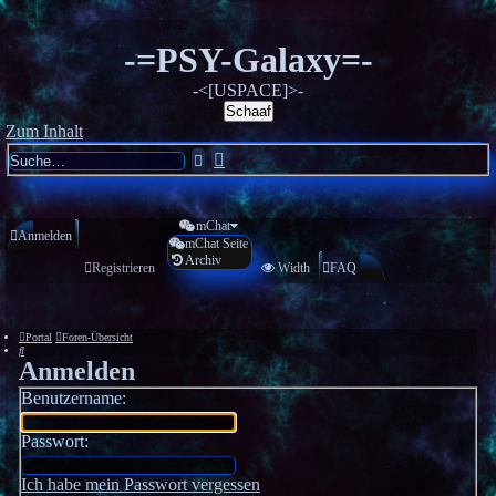
-=PSY-Galaxy=-
-<[USPACE]>-
Schaaf
Zum Inhalt
Erweiterte
Suche
Suche
mChat
Anmelden
mChat Seite
Archiv
Registrieren
Width
FAQ
Portal
Foren-Übersicht
Suche
Anmelden
Benutzername:
Passwort:
Ich habe mein Passwort vergessen