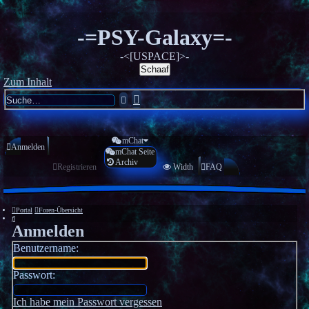
-=PSY-Galaxy=-
-<[USPACE]>-
Schaaf
Zum Inhalt
Erweiterte
Suche
Suche
mChat
Anmelden
mChat Seite
Archiv
Registrieren
Width
FAQ
Portal
Foren-Übersicht
Suche
Anmelden
Benutzername:
Passwort:
Ich habe mein Passwort vergessen