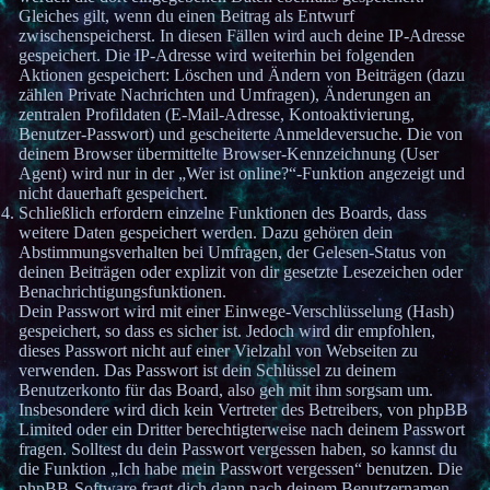
Gleiches gilt, wenn du einen Beitrag als Entwurf
zwischenspeicherst. In diesen Fällen wird auch deine IP-Adresse
gespeichert. Die IP-Adresse wird weiterhin bei folgenden
Aktionen gespeichert: Löschen und Ändern von Beiträgen (dazu
zählen Private Nachrichten und Umfragen), Änderungen an
zentralen Profildaten (E-Mail-Adresse, Kontoaktivierung,
Benutzer-Passwort) und gescheiterte Anmeldeversuche. Die von
deinem Browser übermittelte Browser-Kennzeichnung (User
Agent) wird nur in der „Wer ist online?“-Funktion angezeigt und
nicht dauerhaft gespeichert.
Schließlich erfordern einzelne Funktionen des Boards, dass
weitere Daten gespeichert werden. Dazu gehören dein
Abstimmungsverhalten bei Umfragen, der Gelesen-Status von
deinen Beiträgen oder explizit von dir gesetzte Lesezeichen oder
Benachrichtigungsfunktionen.
Dein Passwort wird mit einer Einwege-Verschlüsselung (Hash)
gespeichert, so dass es sicher ist. Jedoch wird dir empfohlen,
dieses Passwort nicht auf einer Vielzahl von Webseiten zu
verwenden. Das Passwort ist dein Schlüssel zu deinem
Benutzerkonto für das Board, also geh mit ihm sorgsam um.
Insbesondere wird dich kein Vertreter des Betreibers, von phpBB
Limited oder ein Dritter berechtigterweise nach deinem Passwort
fragen. Solltest du dein Passwort vergessen haben, so kannst du
die Funktion „Ich habe mein Passwort vergessen“ benutzen. Die
phpBB-Software fragt dich dann nach deinem Benutzernamen