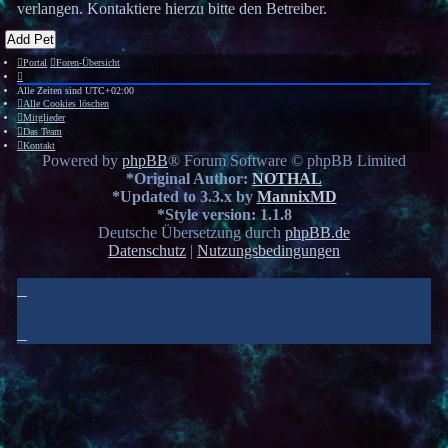
verlangen. Kontaktiere hierzu bitte den Betreiber.
Add Pet
Portal
Foren-Übersicht
Alle Zeiten sind
UTC+02:00
Alle Cookies löschen
Mitglieder
Das Team
Kontakt
Powered by
phpBB
® Forum Software © phpBB Limited
*
Original Author:
NOTHAL
*
Updated to 3.3.x by
MannixMD
*
Style version: 1.1.8
Deutsche Übersetzung durch
phpBB.de
Datenschutz
|
Nutzungsbedingungen