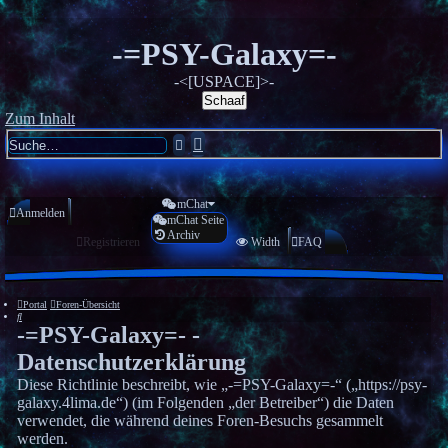
-=PSY-Galaxy=-
-<[USPACE]>-
Schaaf
Zum Inhalt
Erweiterte
Suche
Suche
mChat
Anmelden
mChat Seite
Archiv
Registrieren
Width
FAQ
Portal
Foren-Übersicht
Suche
-=PSY-Galaxy=- -
Datenschutzerklärung
Diese Richtlinie beschreibt, wie „-=PSY-Galaxy=-“ („https://psy-
galaxy.4lima.de“) (im Folgenden „der Betreiber“) die Daten
verwendet, die während deines Foren-Besuchs gesammelt
werden.