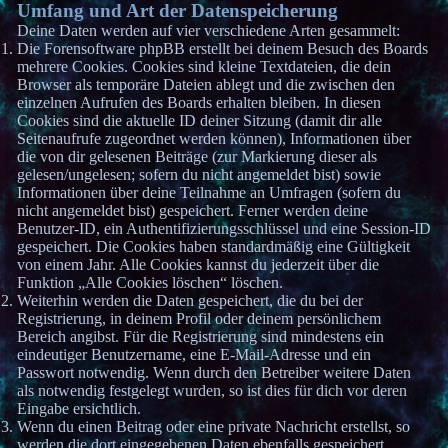
Umfang und Art der Datenspeicherung
Deine Daten werden auf vier verschiedene Arten gesammelt:
Die Forensoftware phpBB erstellt bei deinem Besuch des Boards
mehrere Cookies. Cookies sind kleine Textdateien, die dein
Browser als temporäre Dateien ablegt und die zwischen den
einzelnen Aufrufen des Boards erhalten bleiben. In diesen
Cookies sind die aktuelle ID deiner Sitzung (damit dir alle
Seitenaufrufe zugeordnet werden können), Informationen über
die von dir gelesenen Beiträge (zur Markierung dieser als
gelesen/ungelesen; sofern du nicht angemeldet bist) sowie
Informationen über deine Teilnahme an Umfragen (sofern du
nicht angemeldet bist) gespeichert. Ferner werden deine
Benutzer-ID, ein Authentifizierungsschlüssel und eine Session-ID
gespeichert. Die Cookies haben standardmäßig eine Gültigkeit
von einem Jahr. Alle Cookies kannst du jederzeit über die
Funktion „Alle Cookies löschen“ löschen.
Weiterhin werden die Daten gespeichert, die du bei der
Registrierung, in deinem Profil oder deinem persönlichem
Bereich angibst. Für die Registrierung sind mindestens ein
eindeutiger Benutzername, eine E-Mail-Adresse und ein
Passwort notwendig. Wenn durch den Betreiber weitere Daten
als notwendig festgelegt wurden, so ist dies für dich vor deren
Eingabe ersichtlich.
Wenn du einen Beitrag oder eine private Nachricht erstellst, so
werden die dort eingegebenen Daten ebenfalls gespeichert.