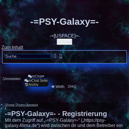
-=PSY-Galaxy=-
-<[USPACE]>-
Schaaf
Zum Inhalt
Suche
Erweiterte
Suche
mChat
Anmelden
mChat Seite
Archiv
Width
FAQ
Portal
Foren-Übersicht
Suche
-=PSY-Galaxy=- - Registrierung
Mit dem Zugriff auf „-=PSY-Galaxy=-“ („https://psy-
galaxy.4lima.de“) wird zwischen dir und dem Betreiber ein