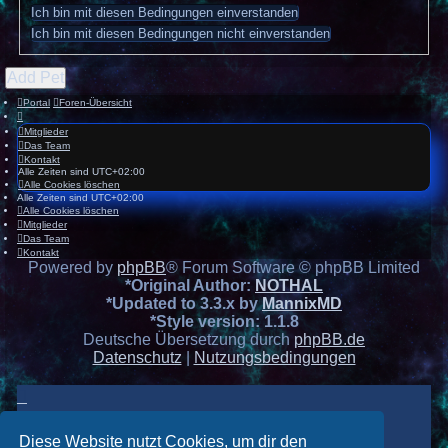
Add Pet
Portal
Foren-Übersicht
Mitglieder
Das Team
Kontakt
Alle Zeiten sind
UTC+02:00
Alle Cookies löschen
Alle Zeiten sind
UTC+02:00
Alle Cookies löschen
Mitglieder
Das Team
Kontakt
Powered by
phpBB
® Forum Software © phpBB Limited
*
Original Author:
NOTHAL
*
Updated to 3.3.x by
MannixMD
*
Style version: 1.1.8
Deutsche Übersetzung durch
phpBB.de
Datenschutz
|
Nutzungsbedingungen
Diese Website nutzt Cookies, um dir den