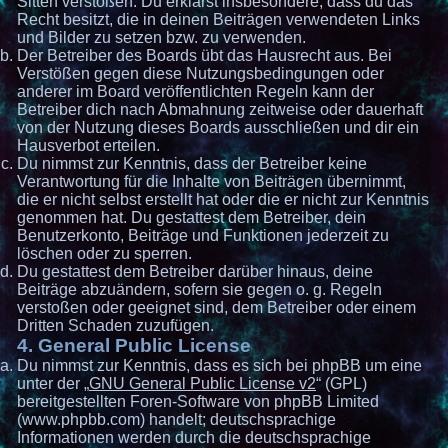
Sitten verstoßen. Du erklärst insbesondere, dass du das
Recht besitzt, die in deinen Beiträgen verwendeten Links
und Bilder zu setzen bzw. zu verwenden.
Der Betreiber des Boards übt das Hausrecht aus. Bei
Verstößen gegen diese Nutzungsbedingungen oder
anderer im Board veröffentlichten Regeln kann der
Betreiber dich nach Abmahnung zeitweise oder dauerhaft
von der Nutzung dieses Boards ausschließen und dir ein
Hausverbot erteilen.
Du nimmst zur Kenntnis, dass der Betreiber keine
Verantwortung für die Inhalte von Beiträgen übernimmt,
die er nicht selbst erstellt hat oder die er nicht zur Kenntnis
genommen hat. Du gestattest dem Betreiber, dein
Benutzerkonto, Beiträge und Funktionen jederzeit zu
löschen oder zu sperren.
Du gestattest dem Betreiber darüber hinaus, deine
Beiträge abzuändern, sofern sie gegen o. g. Regeln
verstoßen oder geeignet sind, dem Betreiber oder einem
Dritten Schaden zuzufügen.
4. General Public License
Du nimmst zur Kenntnis, dass es sich bei phpBB um eine
unter der „
GNU General Public License v2
“ (GPL)
bereitgestellten Foren-Software von phpBB Limited
(www.phpbb.com) handelt; deutschsprachige
Informationen werden durch die deutschsprachige