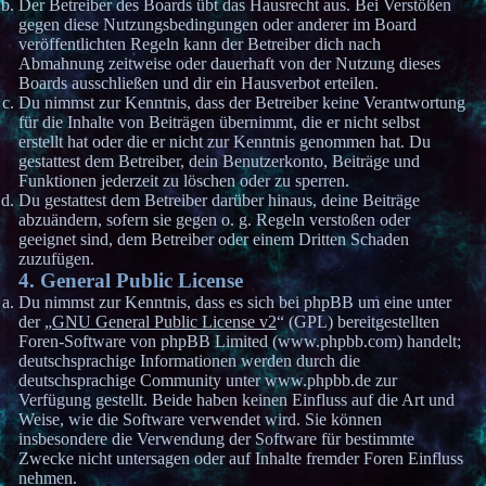
Der Betreiber des Boards übt das Hausrecht aus. Bei Verstößen
gegen diese Nutzungsbedingungen oder anderer im Board
veröffentlichten Regeln kann der Betreiber dich nach
Abmahnung zeitweise oder dauerhaft von der Nutzung dieses
Boards ausschließen und dir ein Hausverbot erteilen.
Du nimmst zur Kenntnis, dass der Betreiber keine Verantwortung
für die Inhalte von Beiträgen übernimmt, die er nicht selbst
erstellt hat oder die er nicht zur Kenntnis genommen hat. Du
gestattest dem Betreiber, dein Benutzerkonto, Beiträge und
Funktionen jederzeit zu löschen oder zu sperren.
Du gestattest dem Betreiber darüber hinaus, deine Beiträge
abzuändern, sofern sie gegen o. g. Regeln verstoßen oder
geeignet sind, dem Betreiber oder einem Dritten Schaden
zuzufügen.
4. General Public License
Du nimmst zur Kenntnis, dass es sich bei phpBB um eine unter
der „
GNU General Public License v2
“ (GPL) bereitgestellten
Foren-Software von phpBB Limited (www.phpbb.com) handelt;
deutschsprachige Informationen werden durch die
deutschsprachige Community unter www.phpbb.de zur
Verfügung gestellt. Beide haben keinen Einfluss auf die Art und
Weise, wie die Software verwendet wird. Sie können
insbesondere die Verwendung der Software für bestimmte
Zwecke nicht untersagen oder auf Inhalte fremder Foren Einfluss
nehmen.