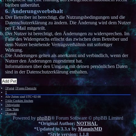
bleiben unberührt.
6. Änderungsvorbehalt
Der Betreiber ist berechtigt, die Nutzungsbedingungen und die
Datenschutzerklärung zu ändern. Die Änderung wird dem Nutzer
per E-Mail mitgeteilt.
Der Nutzer ist berechtigt, den Änderungen zu widersprechen. Im
Falle des Widerspruchs erlischt das zwischen dem Betreiber und
dem Nutzer bestehende Vertragsverhältnis mit sofortiger
Wirkung.
Die Änderungen gelten als anerkannt und verbindlich, wenn der
Nutzer den Änderungen zugestimmt hat.
Informationen über den Umgang mit deinen persönlichen Daten
sind in der Datenschutzerklärung enthalten.
Add Pet
Portal
Foren-Übersicht
Alle Zeiten sind
UTC+02:00
Alle Cookies löschen
Mitglieder
Das Team
Kontakt
Powered by
phpBB
® Forum Software © phpBB Limited
*
Original Author:
NOTHAL
*
Updated to 3.3.x by
MannixMD
*
Style version: 1.1.8