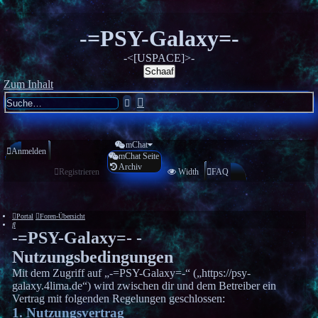
-=PSY-Galaxy=-
-<[USPACE]>-
Schaaf
Zum Inhalt
Erweiterte
Suche
Suche
mChat
Anmelden
mChat Seite
Archiv
Registrieren
Width
FAQ
Portal
Foren-Übersicht
Suche
-=PSY-Galaxy=- -
Nutzungsbedingungen
Mit dem Zugriff auf „-=PSY-Galaxy=-“ („https://psy-
galaxy.4lima.de“) wird zwischen dir und dem Betreiber ein
Vertrag mit folgenden Regelungen geschlossen:
1. Nutzungsvertrag