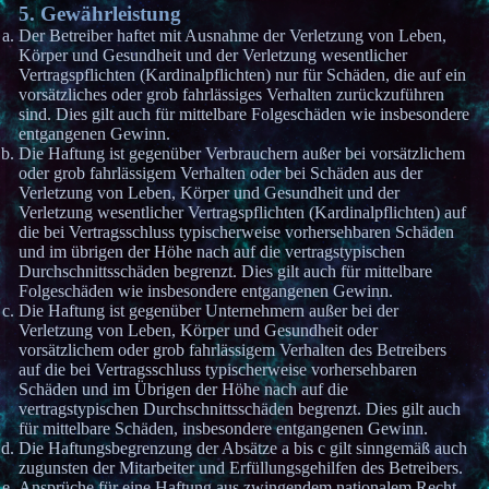
5. Gewährleistung
Der Betreiber haftet mit Ausnahme der Verletzung von Leben,
Körper und Gesundheit und der Verletzung wesentlicher
Vertragspflichten (Kardinalpflichten) nur für Schäden, die auf ein
vorsätzliches oder grob fahrlässiges Verhalten zurückzuführen
sind. Dies gilt auch für mittelbare Folgeschäden wie insbesondere
entgangenen Gewinn.
Die Haftung ist gegenüber Verbrauchern außer bei vorsätzlichem
oder grob fahrlässigem Verhalten oder bei Schäden aus der
Verletzung von Leben, Körper und Gesundheit und der
Verletzung wesentlicher Vertragspflichten (Kardinalpflichten) auf
die bei Vertragsschluss typischerweise vorhersehbaren Schäden
und im übrigen der Höhe nach auf die vertragstypischen
Durchschnittsschäden begrenzt. Dies gilt auch für mittelbare
Folgeschäden wie insbesondere entgangenen Gewinn.
Die Haftung ist gegenüber Unternehmern außer bei der
Verletzung von Leben, Körper und Gesundheit oder
vorsätzlichem oder grob fahrlässigem Verhalten des Betreibers
auf die bei Vertragsschluss typischerweise vorhersehbaren
Schäden und im Übrigen der Höhe nach auf die
vertragstypischen Durchschnittsschäden begrenzt. Dies gilt auch
für mittelbare Schäden, insbesondere entgangenen Gewinn.
Die Haftungsbegrenzung der Absätze a bis c gilt sinngemäß auch
zugunsten der Mitarbeiter und Erfüllungsgehilfen des Betreibers.
Ansprüche für eine Haftung aus zwingendem nationalem Recht