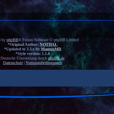
d by
phpBB
® Forum Software © phpBB Limited
*
Original Author:
NOTHAL
*
Updated to 3.3.x by
MannixMD
*
Style version: 1.1.8
Deutsche Übersetzung durch
phpBB.de
Datenschutz
|
Nutzungsbedingungen