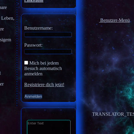
Linkbaum
bare
n Leben,
Benutzer-Menü
Benutzername:
are
ssigem
Passwort:
Mich bei jedem
Besuch automatisch
l
anmelden
er
Registriere dich jetzt!
TRANSLATOR_TE