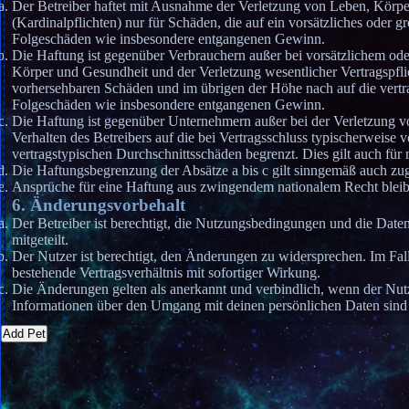
Der Betreiber haftet mit Ausnahme der Verletzung von Leben, Körper
(Kardinalpflichten) nur für Schäden, die auf ein vorsätzliches oder gr
Folgeschäden wie insbesondere entgangenen Gewinn.
Die Haftung ist gegenüber Verbrauchern außer bei vorsätzlichem ode
Körper und Gesundheit und der Verletzung wesentlicher Vertragspflic
vorhersehbaren Schäden und im übrigen der Höhe nach auf die vertra
Folgeschäden wie insbesondere entgangenen Gewinn.
Die Haftung ist gegenüber Unternehmern außer bei der Verletzung v
Verhalten des Betreibers auf die bei Vertragsschluss typischerweis
vertragstypischen Durchschnittsschäden begrenzt. Dies gilt auch fü
Die Haftungsbegrenzung der Absätze a bis c gilt sinngemäß auch zugu
Ansprüche für eine Haftung aus zwingendem nationalem Recht bleib
6. Änderungsvorbehalt
Der Betreiber ist berechtigt, die Nutzungsbedingungen und die Dat
mitgeteilt.
Der Nutzer ist berechtigt, den Änderungen zu widersprechen. Im Fal
bestehende Vertragsverhältnis mit sofortiger Wirkung.
Die Änderungen gelten als anerkannt und verbindlich, wenn der Nu
Informationen über den Umgang mit deinen persönlichen Daten sind 
Add Pet