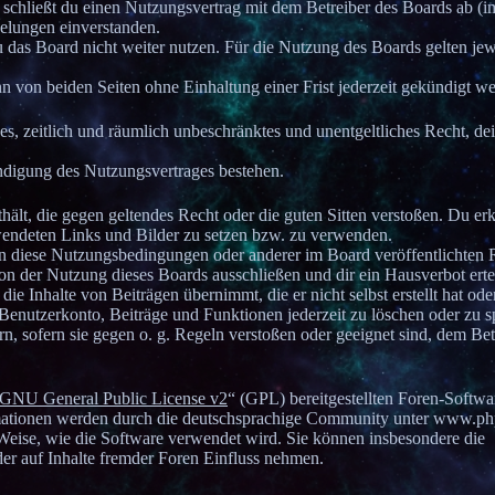
chließt du einen Nutzungsvertrag mit dem Betreiber des Boards ab (i
elungen einverstanden.
u das Board nicht weiter nutzen. Für die Nutzung des Boards gelten jew
 von beiden Seiten ohne Einhaltung einer Frist jederzeit gekündigt w
hes, zeitlich und räumlich unbeschränktes und unentgeltliches Recht, de
ndigung des Nutzungsvertrages bestehen.
nthält, die gegen geltendes Recht oder die guten Sitten verstoßen. Du erk
rwendeten Links und Bilder zu setzen bzw. zu verwenden.
en diese Nutzungsbedingungen oder anderer im Board veröffentlichten 
n der Nutzung dieses Boards ausschließen und dir ein Hausverbot erte
e Inhalte von Beiträgen übernimmt, die er nicht selbst erstellt hat oder
Benutzerkonto, Beiträge und Funktionen jederzeit zu löschen oder zu s
n, sofern sie gegen o. g. Regeln verstoßen oder geeignet sind, dem Bet
GNU General Public License v2
“ (GPL) bereitgestellten Foren-Softwa
ationen werden durch die deutschsprachige Community unter www.ph
 Weise, wie die Software verwendet wird. Sie können insbesondere die
r auf Inhalte fremder Foren Einfluss nehmen.