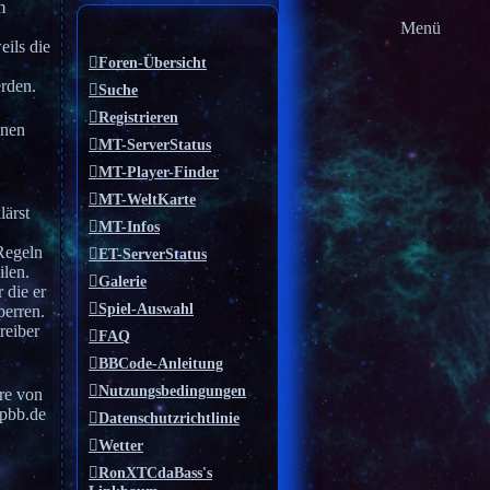
m
Menü
eils die
Foren-Übersicht
erden.
Suche
Registrieren
inen
MT-ServerStatus
MT-Player-Finder
MT-WeltKarte
lärst
MT-Infos
Regeln
ET-ServerStatus
ilen.
Galerie
 die er
Spiel-Auswahl
perren.
reiber
FAQ
BBCode-Anleitung
Nutzungsbedingungen
re von
pbb.de
Datenschutzrichtlinie
Wetter
RonXTCdaBass's