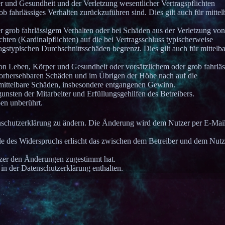
 und Gesundheit und der Verletzung wesentlicher Vertragspflichten
ob fahrlässiges Verhalten zurückzuführen sind. Dies gilt auch für mittel
r grob fahrlässigem Verhalten oder bei Schäden aus der Verletzung vo
hten (Kardinalpflichten) auf die bei Vertragsschluss typischerweise
gstypischen Durchschnittsschäden begrenzt. Dies gilt auch für mittelb
on Leben, Körper und Gesundheit oder vorsätzlichem oder grob fahrlä
e vorhersehbaren Schäden und im Übrigen der Höhe nach auf die
r mittelbare Schäden, insbesondere entgangenen Gewinn.
nsten der Mitarbeiter und Erfüllungsgehilfen des Betreibers.
en unberührt.
enschutzerklärung zu ändern. Die Änderung wird dem Nutzer per E-Mai
le des Widerspruchs erlischt das zwischen dem Betreiber und dem Nutz
tzer den Änderungen zugestimmt hat.
in der Datenschutzerklärung enthalten.