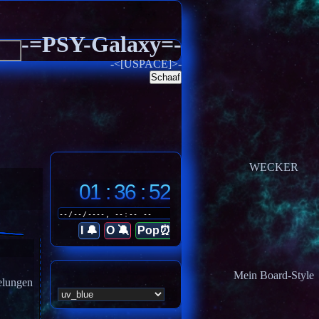
-=PSY-Galaxy=-
-<[USPACE]>-
Schaaf
WECKER
01 : 36 : 55
I 🔔
O 🔕
Pop⏰
Mein Board-Style
elungen