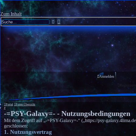
Zum Inhalt
Erweiterte
Suche
Suche
Anmelden
Registriere
Portal
Foren-Übersicht
Suche
-=PSY-Galaxy=- - Nutzungsbedingungen
Mit dem Zugriff auf „-=PSY-Galaxy=-“ („https://psy-galaxy.4lima.de
geschlossen:
1. Nutzungsvertrag