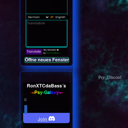
Öffne neues Fenster
Psy_Discord
RonXTCdaBass´s
-
=
P
s
y
-
G
a
l
a
x
y
=
-
0
Join