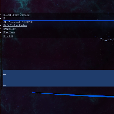
Portal
Foren-Übersicht
Alle Zeiten sind
UTC+02:00
Alle Cookies löschen
Mitglieder
Das Team
Kontakt
Powere