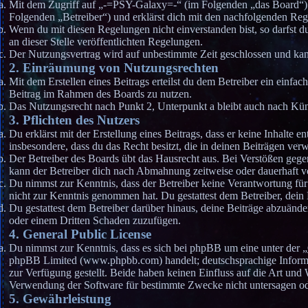
Mit dem Zugriff auf „-=PSY-Galaxy=-“ (im Folgenden „das Board“) s
Folgenden „Betreiber“) und erklärst dich mit den nachfolgenden Reg
Wenn du mit diesen Regelungen nicht einverstanden bist, so darfst d
an dieser Stelle veröffentlichten Regelungen.
Der Nutzungsvertrag wird auf unbestimmte Zeit geschlossen und kann
2. Einräumung von Nutzungsrechten
Mit dem Erstellen eines Beitrags erteilst du dem Betreiber ein einfac
Beitrag im Rahmen des Boards zu nutzen.
Das Nutzungsrecht nach Punkt 2, Unterpunkt a bleibt auch nach Kü
3. Pflichten des Nutzers
Du erklärst mit der Erstellung eines Beitrags, dass er keine Inhalte e
insbesondere, dass du das Recht besitzt, die in deinen Beiträgen ve
Der Betreiber des Boards übt das Hausrecht aus. Bei Verstößen geg
kann der Betreiber dich nach Abmahnung zeitweise oder dauerhaft vo
Du nimmst zur Kenntnis, dass der Betreiber keine Verantwortung für di
nicht zur Kenntnis genommen hat. Du gestattest dem Betreiber, dein 
Du gestattest dem Betreiber darüber hinaus, deine Beiträge abzuänder
oder einem Dritten Schaden zuzufügen.
4. General Public License
Du nimmst zur Kenntnis, dass es sich bei phpBB um eine unter der „
phpBB Limited (www.phpbb.com) handelt; deutschsprachige Inform
zur Verfügung gestellt. Beide haben keinen Einfluss auf die Art und
Verwendung der Software für bestimmte Zwecke nicht untersagen ode
5. Gewährleistung