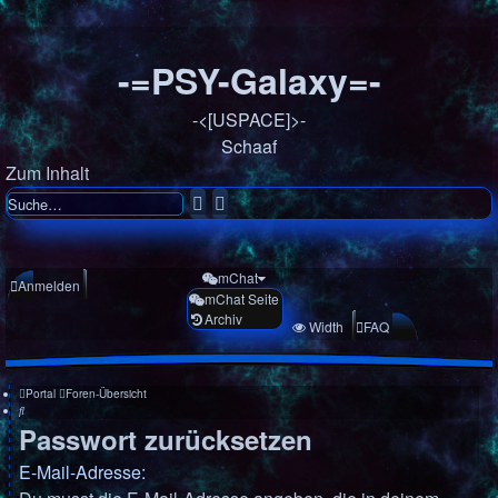
-=PSY-Galaxy=-
-<[USPACE]>-
Schaaf
Zum Inhalt
Suche
Erweiterte
Suche
mChat
Anmelden
mChat Seite
Archiv
Registrieren
Width
FAQ
Portal
Foren-Übersicht
Suche
Passwort zurücksetzen
E-Mail-Adresse: