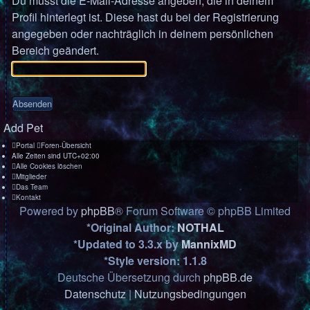
Du musst die E-Mail-Adresse angeben, die in deinem
Profil hinterlegt ist. Diese hast du bei der Registrierung
angegeben oder nachträglich in deinem persönlichen
Bereich geändert.
Add Pet
Portal
Foren-Übersicht
Alle Zeiten sind
UTC+02:00
Alle Cookies löschen
Mitglieder
Das Team
Kontakt
Powered by
phpBB
® Forum Software © phpBB Limited
*
Original Author:
NOTHAL
*
Updated to 3.3.x by
MannixMD
*
Style version: 1.1.8
Deutsche Übersetzung durch
phpBB.de
Datenschutz
|
Nutzungsbedingungen