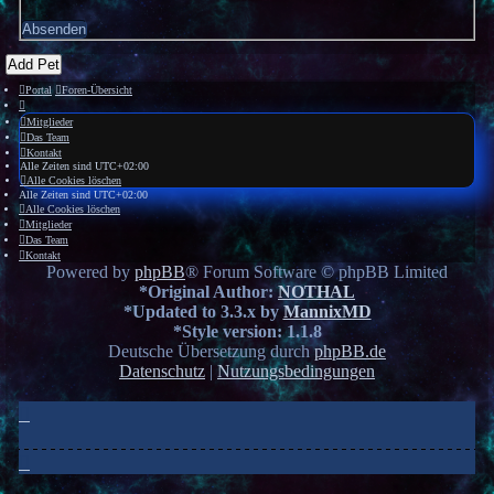
Add Pet
Portal
Foren-Übersicht
Mitglieder
Das Team
Kontakt
Alle Zeiten sind
UTC+02:00
Alle Cookies löschen
Alle Zeiten sind
UTC+02:00
Alle Cookies löschen
Mitglieder
Das Team
Kontakt
Powered by
phpBB
® Forum Software © phpBB Limited
*
Original Author:
NOTHAL
*
Updated to 3.3.x by
MannixMD
*
Style version: 1.1.8
Deutsche Übersetzung durch
phpBB.de
Datenschutz
|
Nutzungsbedingungen