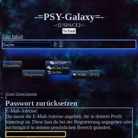
-=PSY-Galaxy=-
-<[USPACE]>-
Schaaf
Zum Inhalt
Erweiterte
Suche
Suche
mChat
Anmelden
mChat Seite
Archiv
Registrieren
Width
FAQ
Portal
Foren-Übersicht
Suche
Passwort zurücksetzen
E-Mail-Adresse:
Du musst die E-Mail-Adresse angeben, die in deinem Profil
hinterlegt ist. Diese hast du bei der Registrierung angegeben oder
nachträglich in deinem persönlichen Bereich geändert.