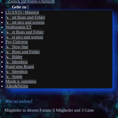
Zurück zur Foren-Übersicht
Gehe zu
LUANTI / Minetest
↳ mt Bugs und Fehler
↳ mt pics und screens
Wolfenstein ET
↳ et Bugs und Fehler
↳ et pics und screens
Psy-Universe
↳ New-Star
↳ Bugs und Fehler
↳ Bilder
↳ Ideenbox
Rund ums Board
↳ Ideenbox
↳ Spiele
Musik u. sonstiges
Alles&Nichts
Wer ist online?
Mitglieder in diesem Forum: 0 Mitglieder und 3 Gäste