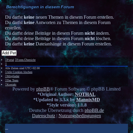
Berechtigungen in diesem Forum
Du darfst
keine
neuen Themen in diesem Forum erstellen.
Du darfst
keine
Antworten zu Themen in diesem Forum
erstellen.
Du darfst deine Beiträge in diesem Forum
nicht
ändern.
Du darfst deine Beiträge in diesem Forum
nicht
löschen.
Du darfst
keine
Dateianhänge in diesem Forum erstellen.
Add Pet
Portal
Foren-Übersicht
Alle Zeiten sind
UTC+02:00
Alle Cookies löschen
Mitglieder
Das Team
Kontakt
Powered by
phpBB
® Forum Software © phpBB Limited
*
Original Author:
NOTHAL
*
Updated to 3.3.x by
MannixMD
*
Style version: 1.1.8
Deutsche Übersetzung durch
phpBB.de
Datenschutz
|
Nutzungsbedingungen