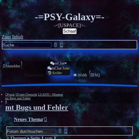
-=PSY-Galaxy=-
-<[USPACE]>-
Schaaf
Zum Inhalt
Erweiterte
Suche
Suche
mChat
Anmelden
mChat Seite
Archiv
Registrieren
Width
FAQ
Portal
Foren-Übersicht
LUANTI / Minetest
mt Bugs und Fehler
Suche
mt Bugs und Fehler
Neues Thema
Erweiterte
Suche
Suche
3 Themen • Seite
1
von
1