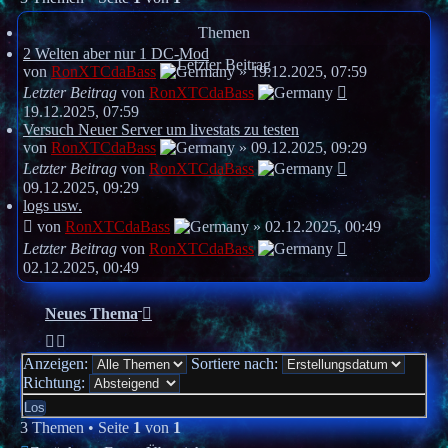
Themen
2 Welten aber nur 1 DC-Mod
Letzter Beitrag
von
RonXTCdaBass
»
19.12.2025, 07:59
Letzter Beitrag
von
RonXTCdaBass
19.12.2025, 07:59
Versuch Neuer Server um livestats zu testen
von
RonXTCdaBass
»
09.12.2025, 09:29
Letzter Beitrag
von
RonXTCdaBass
09.12.2025, 09:29
logs usw.
von
RonXTCdaBass
»
02.12.2025, 00:49
Letzter Beitrag
von
RonXTCdaBass
02.12.2025, 00:49
Neues Thema
Anzeigen:
Sortiere nach:
Richtung:
3 Themen • Seite
1
von
1