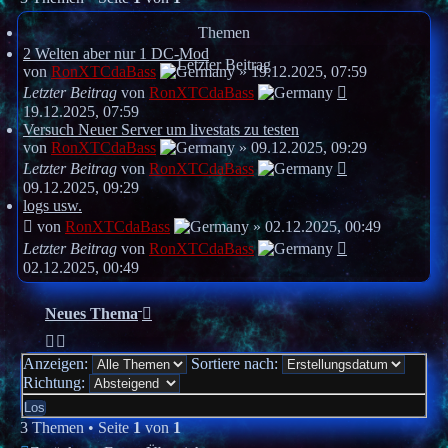
Themen
2 Welten aber nur 1 DC-Mod
Letzter Beitrag
von
RonXTCdaBass
»
19.12.2025, 07:59
Letzter Beitrag
von
RonXTCdaBass
19.12.2025, 07:59
Versuch Neuer Server um livestats zu testen
von
RonXTCdaBass
»
09.12.2025, 09:29
Letzter Beitrag
von
RonXTCdaBass
09.12.2025, 09:29
logs usw.
von
RonXTCdaBass
»
02.12.2025, 00:49
Letzter Beitrag
von
RonXTCdaBass
02.12.2025, 00:49
Neues Thema
Anzeigen:
Sortiere nach:
Richtung:
3 Themen • Seite
1
von
1