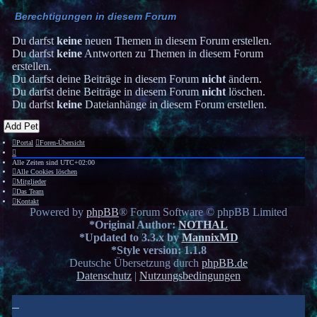
Berechtigungen in diesem Forum
Du darfst
keine
neuen Themen in diesem Forum erstellen.
Du darfst
keine
Antworten zu Themen in diesem Forum
erstellen.
Du darfst deine Beiträge in diesem Forum
nicht
ändern.
Du darfst deine Beiträge in diesem Forum
nicht
löschen.
Du darfst
keine
Dateianhänge in diesem Forum erstellen.
Add Pet
Portal
Foren-Übersicht
Alle Zeiten sind
UTC+02:00
Alle Cookies löschen
Mitglieder
Das Team
Kontakt
Powered by
phpBB
® Forum Software © phpBB Limited
*
Original Author:
NOTHAL
*
Updated to 3.3.x by
MannixMD
*
Style version: 1.1.8
Deutsche Übersetzung durch
phpBB.de
Datenschutz
|
Nutzungsbedingungen