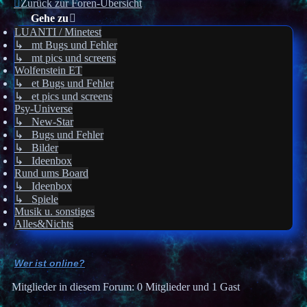
Zurück zur Foren-Übersicht
Gehe zu
LUANTI / Minetest
↳ mt Bugs und Fehler
↳ mt pics und screens
Wolfenstein ET
↳ et Bugs und Fehler
↳ et pics und screens
Psy-Universe
↳ New-Star
↳ Bugs und Fehler
↳ Bilder
↳ Ideenbox
Rund ums Board
↳ Ideenbox
↳ Spiele
Musik u. sonstiges
Alles&Nichts
Wer ist online?
Mitglieder in diesem Forum: 0 Mitglieder und 1 Gast