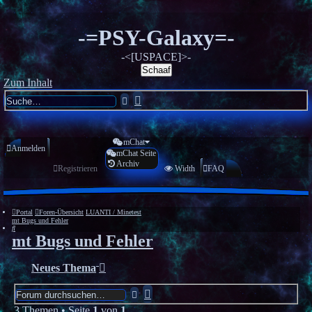
-=PSY-Galaxy=-
-<[USPACE]>-
Schaaf
Zum Inhalt
Erweiterte
Suche
Suche
mChat
Anmelden
mChat Seite
Archiv
Registrieren
Width
FAQ
Portal
Foren-Übersicht
LUANTI / Minetest
mt Bugs und Fehler
Suche
mt Bugs und Fehler
Neues Thema
Erweiterte
Suche
Suche
3 Themen • Seite
1
von
1