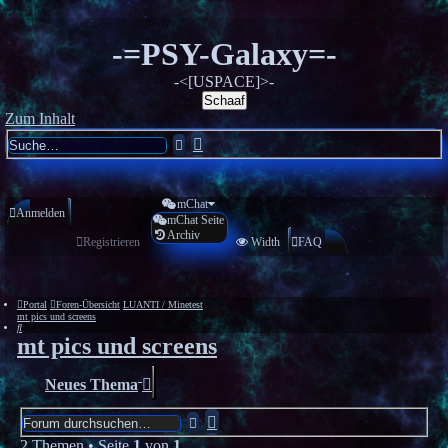
-=PSY-Galaxy=-
-<[USPACE]>-
Schaaf
Zum Inhalt
Erweiterte
Suche
Suche
mChat
Anmelden
mChat Seite
Archiv
Registrieren
Width
FAQ
Portal
Foren-Übersicht
LUANTI / Minetest
mt pics und screens
Suche
mt pics und screens
Neues Thema
Erweiterte
Suche
Suche
2 Themen • Seite
1
von
1