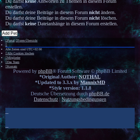
Du darfst
keine
Antworten zu Themen in diesem Forum
erstellen.
Du darfst deine Beiträge in diesem Forum
nicht
ändern.
Du darfst deine Beiträge in diesem Forum
nicht
löschen.
Du darfst
keine
Dateianhänge in diesem Forum erstellen.
Add Pet
Portal
Foren-Übersicht
Alle Zeiten sind
UTC+02:00
Alle Cookies löschen
Mitglieder
Das Team
Kontakt
Powered by
phpBB
® Forum Software © phpBB Limited
*
Original Author:
NOTHAL
*
Updated to 3.3.x by
MannixMD
*
Style version: 1.1.8
Deutsche Übersetzung durch
phpBB.de
Datenschutz
|
Nutzungsbedingungen