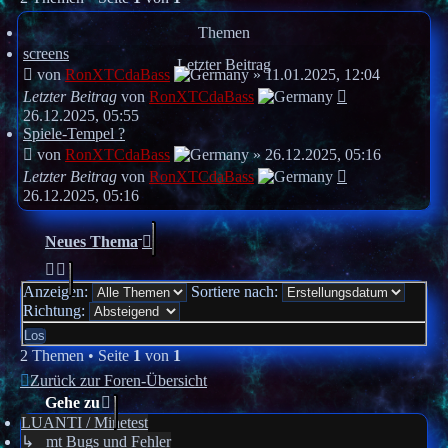
Themen
screens
Letzter Beitrag
von
RonXTCdaBass
»
11.01.2025, 12:04
Letzter Beitrag
von
RonXTCdaBass
26.12.2025, 05:55
Spiele-Tempel ?
von
RonXTCdaBass
»
26.12.2025, 05:16
Letzter Beitrag
von
RonXTCdaBass
26.12.2025, 05:16
Neues Thema
Anzeigen:
Sortiere nach:
Richtung:
2 Themen • Seite
1
von
1
Zurück zur Foren-Übersicht
Gehe zu
LUANTI / Minetest
↳ mt Bugs und Fehler