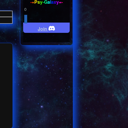
-
=
P
s
y
-
G
a
l
a
x
y
=
-
0
Join