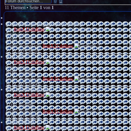
Suche
Suche
11 Themen • Seite
1
von
1
Soundcloud Playlist automatisch generiert
von
RonXTCdaBass
»
27.12.2025, 01:12
0
Antworten
22015
Zugriffe
Letzter Beitrag
von
RonXTCdaBass
Le
27.12.2025, 01:12
Wie Laut?
von
RonXTCdaBass
»
16.12.2025, 05:45
0
Antworten
16095
Zugriffe
Letzter Beitrag
von
RonXTCdaBass
16.12.2025, 05:45
NEUE Veröffentlichung!
von
RonXTCdaBass
»
21.06.2025, 16:56
0
Antworten
22181
Zugriffe
Letzter Beitrag
von
RonXTCdaBass
21.06.2025, 16:56
Einfach MEGA
von
RonXTCdaBass
»
26.05.2025, 18:31