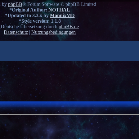
d by
phpBB
® Forum Software © phpBB Limited
*
Original Author:
NOTHAL
*
Updated to 3.3.x by
MannixMD
*
Style version: 1.1.8
Deutsche Übersetzung durch
phpBB.de
Datenschutz
|
Nutzungsbedingungen