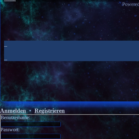
Powere
Anmelden
•
Registrieren
Benutzername:
Passwort: