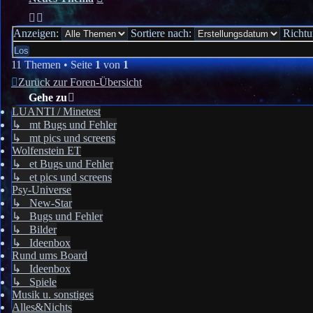
Anzeigen:
Sortiere nach:
Richt
11 Themen • Seite
1
von
1
Zurück zur Foren-Übersicht
Gehe zu
LUANTI / Minetest
↳ mt Bugs und Fehler
↳ mt pics und screens
Wolfenstein ET
↳ et Bugs und Fehler
↳ et pics und screens
Psy-Universe
↳ New-Star
↳ Bugs und Fehler
↳ Bilder
↳ Ideenbox
Rund ums Board
↳ Ideenbox
↳ Spiele
Musik u. sonstiges
Alles&Nichts