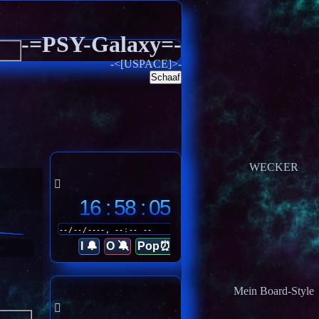
-=PSY-Galaxy=-
-<[USPACE]>-
Schaaf
WECKER
16 : 58 : 07
I 🔔
O 🔕
Pop⏰
Mein Board-Style