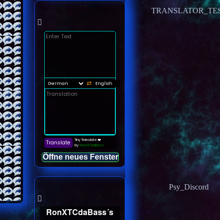
TRANSLATOR_TE
Öffne neues Fenster
Psy_Discord
RonXTCdaBass´s