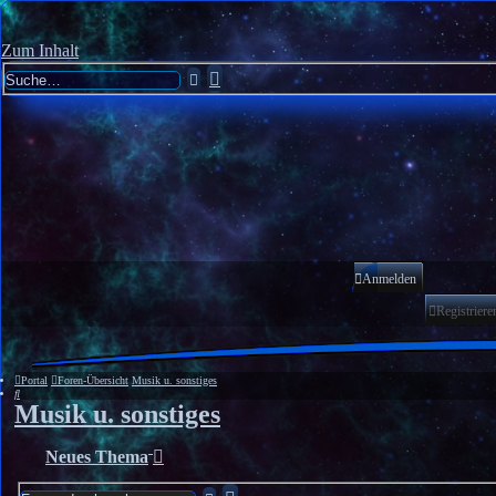
Zum Inhalt
Erweiterte
Suche
Suche
Anmelden
Registriere
Portal
Foren-Übersicht
Musik u. sonstiges
Suche
Musik u. sonstiges
Neues Thema
Erweiterte