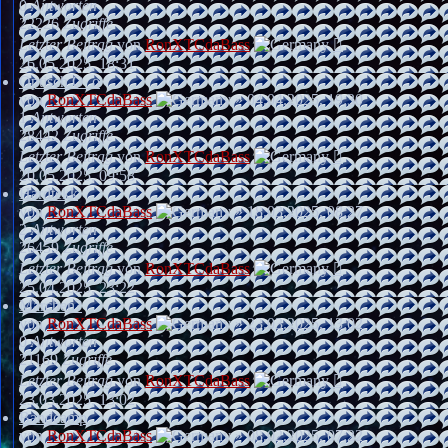
0
Antworten
22226
Zugriffe
Letzter Beitrag
von
RonXTCdaBass
26.05.2025, 18:31
Optisch O_o
von
RonXTCdaBass
»
04.04.2025, 19:30
1
Antworten
28442
Zugriffe
Letzter Beitrag
von
RonXTCdaBass
20.05.2025, 09:58
Hardtekk
von
RonXTCdaBass
»
18.03.2025, 08:27
2
Antworten
26459
Zugriffe
Letzter Beitrag
von
RonXTCdaBass
25.04.2025, 23:22
Märchen?
von
RonXTCdaBass
»
23.03.2025, 13:02
0
Antworten
21169
Zugriffe
Letzter Beitrag
von
RonXTCdaBass
23.03.2025, 13:02
Bandcamp
von
RonXTCdaBass
»
08.02.2025, 07:22