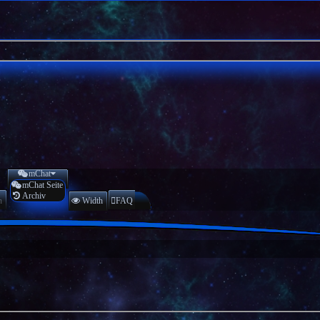
mChat
mChat Seite
Archiv
n
Width
FAQ