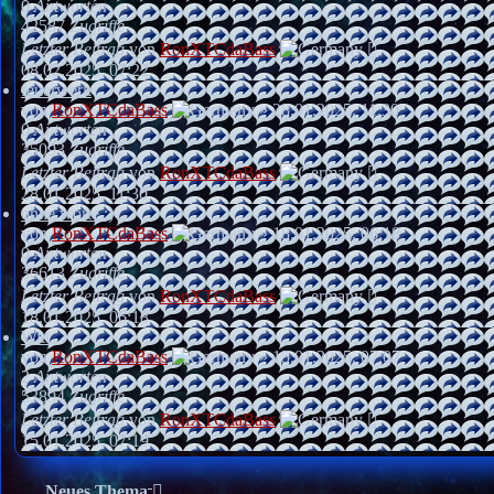
0
Antworten
42587
Zugriffe
Letzter Beitrag
von
RonXTCdaBass
08.02.2025, 07:22
feuerwerk
von
RonXTCdaBass
»
28.01.2025, 11:30
0
Antworten
35093
Zugriffe
Letzter Beitrag
von
RonXTCdaBass
28.01.2025, 11:30
ohne worte ;)
von
RonXTCdaBass
»
18.01.2025, 06:18
0
Antworten
36613
Zugriffe
Letzter Beitrag
von
RonXTCdaBass
18.01.2025, 06:18
Witt
von
RonXTCdaBass
»
15.01.2025, 07:07
2
Antworten
53894
Zugriffe
Letzter Beitrag
von
RonXTCdaBass
15.01.2025, 07:19
Neues Thema