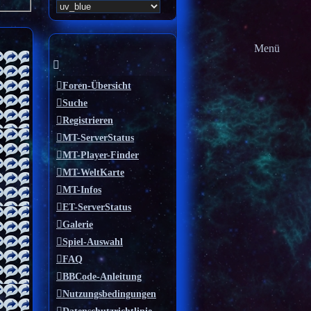
Menü
Foren-Übersicht
Suche
Registrieren
MT-ServerStatus
MT-Player-Finder
MT-WeltKarte
MT-Infos
ET-ServerStatus
Galerie
Spiel-Auswahl
FAQ
BBCode-Anleitung
Nutzungsbedingungen