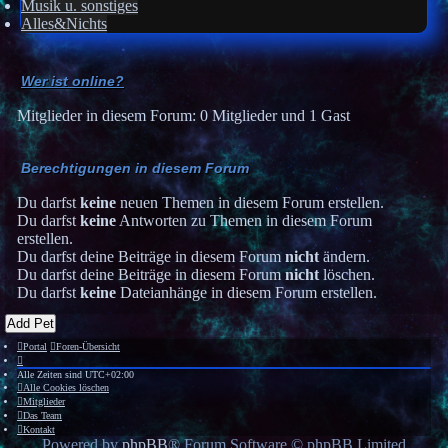
Musik u. sonstiges
Alles&Nichts
Wer ist online?
Mitglieder in diesem Forum: 0 Mitglieder und 1 Gast
Berechtigungen in diesem Forum
Du darfst
keine
neuen Themen in diesem Forum erstellen.
Du darfst
keine
Antworten zu Themen in diesem Forum
erstellen.
Du darfst deine Beiträge in diesem Forum
nicht
ändern.
Du darfst deine Beiträge in diesem Forum
nicht
löschen.
Du darfst
keine
Dateianhänge in diesem Forum erstellen.
Add Pet
Portal
Foren-Übersicht
Alle Zeiten sind
UTC+02:00
Alle Cookies löschen
Mitglieder
Das Team
Kontakt
Powered by
phpBB
® Forum Software © phpBB Limited