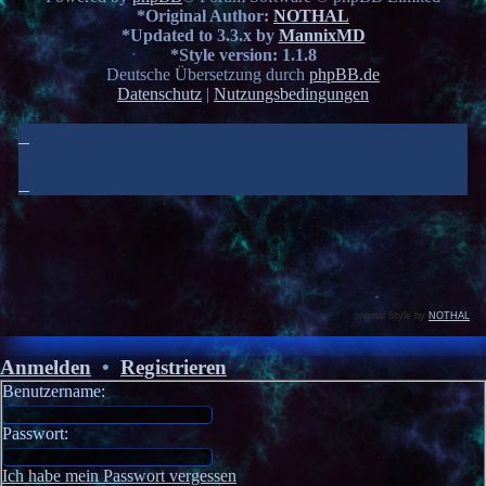
*
Original Author:
NOTHAL
*
Updated to 3.3.x by
MannixMD
*
Style version: 1.1.8
Deutsche Übersetzung durch
phpBB.de
Datenschutz
|
Nutzungsbedingungen
original Style by
NOTHAL
Anmelden
•
Registrieren
Benutzername:
Passwort:
Ich habe mein Passwort vergessen