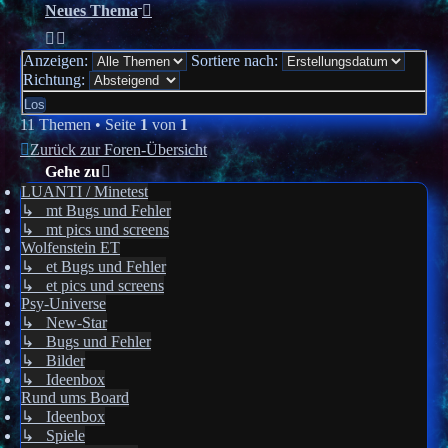
Neues Thema
Anzeigen:
Sortiere nach:
Richtung:
11 Themen • Seite
1
von
1
Zurück zur Foren-Übersicht
Gehe zu
LUANTI / Minetest
↳ mt Bugs und Fehler
↳ mt pics und screens
Wolfenstein ET
↳ et Bugs und Fehler
↳ et pics und screens
Psy-Universe
↳ New-Star
↳ Bugs und Fehler
↳ Bilder
↳ Ideenbox
Rund ums Board
↳ Ideenbox
↳ Spiele