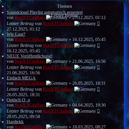
Themen
Soundcloud Playlist automatisch generiert
Letzter Beitrag
von
RonXTCdaBass
»
27.12.2025, 01:12
Letzter Beitrag
von
RonXTCdaBass
27.12.2025, 01:12
Wie Laut?
von
RonXTCdaBass
»
16.12.2025, 05:45
Letzter Beitrag
von
RonXTCdaBass
16.12.2025, 05:45
NEUE Veröffentlichung!
von
RonXTCdaBass
»
21.06.2025, 16:56
Letzter Beitrag
von
RonXTCdaBass
21.06.2025, 16:56
Einfach MEGA
von
RonXTCdaBass
»
26.05.2025, 18:31
Letzter Beitrag
von
RonXTCdaBass
26.05.2025, 18:31
Optisch O_o
von
RonXTCdaBass
»
04.04.2025, 19:30
Letzter Beitrag
von
RonXTCdaBass
20.05.2025, 09:58
Hardtekk
von
RonXTCdaBass
»
18.03.2025, 08:27