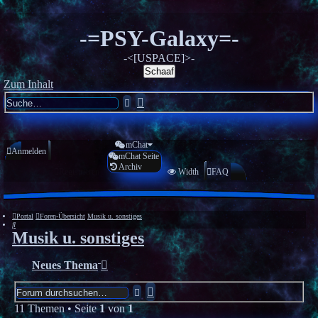
-=PSY-Galaxy=-
-<[USPACE]>-
Schaaf
Zum Inhalt
Erweiterte
Suche
Suche
mChat
Anmelden
mChat Seite
Archiv
Registrieren
Width
FAQ
Portal
Foren-Übersicht
Musik u. sonstiges
Suche
Musik u. sonstiges
Neues Thema
Erweiterte
Suche
Suche
11 Themen • Seite
1
von
1