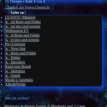
15 Themen • Seite
1
von
1
Zurück zur Foren-Übersicht
Gehe zu
LUANTI / Minetest
↳ mt Bugs und Fehler
↳ mt pics und screens
Wolfenstein ET
↳ et Bugs und Fehler
↳ et pics und screens
Psy-Universe
↳ New-Star
↳ Bugs und Fehler
↳ Bilder
↳ Ideenbox
Rund ums Board
↳ Ideenbox
↳ Spiele
Musik u. sonstiges
Alles&Nichts
Wer ist online?
Mitglieder in diesem Forum: 0 Mitglieder und 3 Gäste