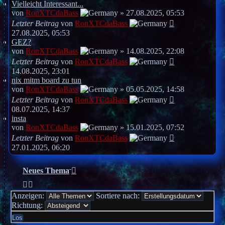
Vielleicht Interessant...
von
RonXTCdaBass
»
27.08.2025, 05:53
Letzter Beitrag
von
RonXTCdaBass
27.08.2025, 05:53
GEZ?
von
RonXTCdaBass
»
14.08.2025, 22:08
Letzter Beitrag
von
RonXTCdaBass
14.08.2025, 23:01
nix mitm board zu tun
von
RonXTCdaBass
»
05.05.2025, 14:58
Letzter Beitrag
von
RonXTCdaBass
08.07.2025, 14:37
insta
von
RonXTCdaBass
»
15.01.2025, 07:52
Letzter Beitrag
von
RonXTCdaBass
27.01.2025, 06:20
Neues Thema
Anzeigen:
Sortiere nach:
Richtung: