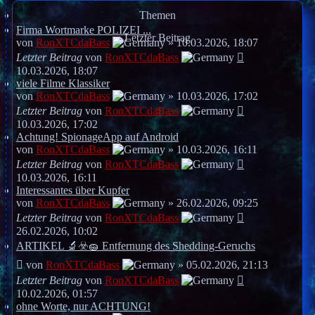
Themen
Firma Wortmarke POLIZEI ...
Letzter Beitrag
von
RonXTCdaBass
»
10.03.2026, 18:07
Letzter Beitrag
von
RonXTCdaBass
10.03.2026, 18:07
viele Filme Klassiker
von
RonXTCdaBass
»
10.03.2026, 17:02
Letzter Beitrag
von
RonXTCdaBass
10.03.2026, 17:02
Achtung! SpionageApp auf Android
von
RonXTCdaBass
»
10.03.2026, 16:11
Letzter Beitrag
von
RonXTCdaBass
10.03.2026, 16:11
Interessantes über Kupfer
von
RonXTCdaBass
»
26.02.2026, 09:25
Letzter Beitrag
von
RonXTCdaBass
26.02.2026, 10:02
ARTIKEL 🔬☣️🧽 Entfernung des Shedding-Geruchs
von
RonXTCdaBass
»
05.02.2026, 21:13
Letzter Beitrag
von
RonXTCdaBass
10.02.2026, 01:57
ohne Worte, nur ACHTUNG!