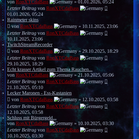
von
RonXTCdaBass
»
01.01.2026, 05:24
Letzter Beitrag
von
RonXTCdaBass
01.01.2026, 05:24
Rainmeter skins
von
RonXTCdaBass
»
10.11.2025, 23:06
Letzter Beitrag
von
RonXTCdaBass
10.11.2025, 23:06
TwitchStreamRecorder
von
RonXTCdaBass
»
29.10.2025, 18:29
Letzter Beitrag
von
RonXTCdaBass
29.10.2025, 18:29
Echt krasser Artikel zum Thema Rauchen...
von
RonXTCdaBass
»
21.10.2025, 05:06
Letzter Beitrag
von
RonXTCdaBass
21.10.2025, 05:10
Lecker Maronen - Ess-Kastanien
von
RonXTCdaBass
»
12.10.2025, 03:58
Letzter Beitrag
von
RonXTCdaBass
12.10.2025, 03:58
Schluss mit Bürgergeld...
von
RonXTCdaBass
»
10.10.2025, 03:30
Letzter Beitrag
von
RonXTCdaBass
10.10.2025, 03:30