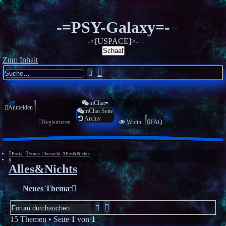
-=PSY-Galaxy=-
-<[USPACE]>-
Schaaf
Zum Inhalt
Erweiterte
Suche
Suche
mChat
Anmelden
mChat Seite
Archiv
Registrieren
Width
FAQ
Portal
Foren-Übersicht
Alles&Nichts
Suche
Alles&Nichts
Neues Thema
Erweiterte
Suche
Suche
15 Themen • Seite
1
von
1