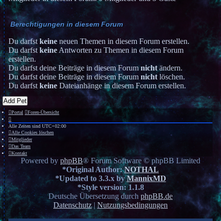
Berechtigungen in diesem Forum
Du darfst
keine
neuen Themen in diesem Forum erstellen.
Du darfst
keine
Antworten zu Themen in diesem Forum
erstellen.
Du darfst deine Beiträge in diesem Forum
nicht
ändern.
Du darfst deine Beiträge in diesem Forum
nicht
löschen.
Du darfst
keine
Dateianhänge in diesem Forum erstellen.
Add Pet
Portal
Foren-Übersicht
Alle Zeiten sind
UTC+02:00
Alle Cookies löschen
Mitglieder
Das Team
Kontakt
Powered by
phpBB
® Forum Software © phpBB Limited
*
Original Author:
NOTHAL
*
Updated to 3.3.x by
MannixMD
*
Style version: 1.1.8
Deutsche Übersetzung durch
phpBB.de
Datenschutz
|
Nutzungsbedingungen