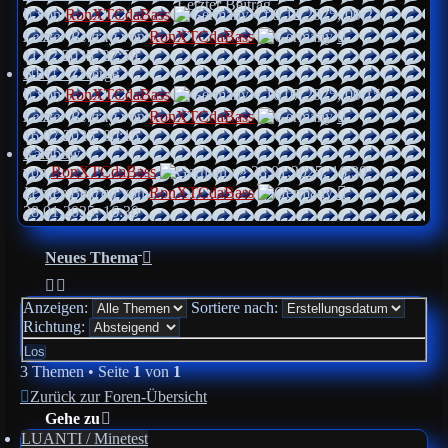
Letzter Beitrag
von
RonXTCdaBass
»
09.12.2025, 00:23
Letzter Beitrag
von
RonXTCdaBass
11.12.2025, 22:59
NEU - Zwerge
von
RonXTCdaBass
»
16.07.2025, 00:15
Letzter Beitrag
von
RonXTCdaBass
16.07.2025, 00:15
Rainbow
von
RonXTCdaBass
»
28.01.2025, 16:30
Letzter Beitrag
von
RonXTCdaBass
28.01.2025, 16:30
Neues Thema
Anzeigen:
Sortiere nach:
Richtung:
3 Themen • Seite
1
von
1
Zurück zur Foren-Übersicht
Gehe zu
LUANTI / Minetest