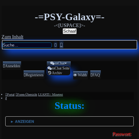
-=PSY-Galaxy=-
-<[USPACE]>-
Schaaf
Zum Inhalt
Erweiterte
Suche
Suche
mChat
Anmelden
mChat Seite
Archiv
Registrieren
Width
FAQ
Portal
Foren-Übersicht
LUANTI / Minetest
Suche
Status:
► ANZEIGEN
Passwort: