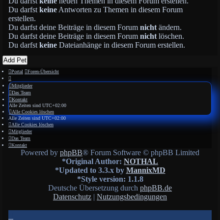
Du darfst
keine
neuen Themen in diesem Forum erstellen.
Du darfst
keine
Antworten zu Themen in diesem Forum
erstellen.
Du darfst deine Beiträge in diesem Forum
nicht
ändern.
Du darfst deine Beiträge in diesem Forum
nicht
löschen.
Du darfst
keine
Dateianhänge in diesem Forum erstellen.
Add Pet
Portal
Foren-Übersicht
Mitglieder
Das Team
Kontakt
Alle Zeiten sind
UTC+02:00
Alle Cookies löschen
Alle Zeiten sind
UTC+02:00
Alle Cookies löschen
Mitglieder
Das Team
Kontakt
Powered by
phpBB
® Forum Software © phpBB Limited
*
Original Author:
NOTHAL
*
Updated to 3.3.x by
MannixMD
*
Style version: 1.1.8
Deutsche Übersetzung durch
phpBB.de
Datenschutz
|
Nutzungsbedingungen