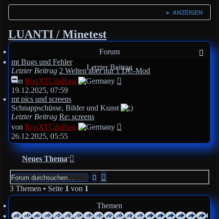
► ANZEIGEN
LUANTI / Minetest
Forum
mt Bugs und Fehler
Letzter Beitrag
Letzter Beitrag
2 Welten aber nur 1 DC-Mod
Neuester
von
RonXTCdaBass
Beitrag
19.12.2025, 07:59
mt pics und screens
Schnappschüsse, Bilder und Kunst
Letzter Beitrag
Re: screens
Neuester
von
RonXTCdaBass
Beitrag
26.12.2025, 05:55
Neues Thema
Erweiterte
Suche
Suche
3 Themen • Seite
1
von
1
Themen
Luanti / Minetest im Browser - Neuauflage