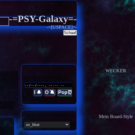
-=PSY-Galaxy=-
-<[USPACE]>-
Schaaf
WECKER
I 🔔
O 🔕
Pop⏰
Mein Board-Style