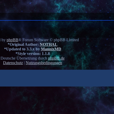
d by
phpBB
® Forum Software © phpBB Limited
*
Original Author:
NOTHAL
*
Updated to 3.3.x by
MannixMD
*
Style version: 1.1.8
Deutsche Übersetzung durch
phpBB.de
Datenschutz
|
Nutzungsbedingungen