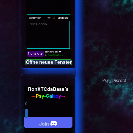
Öffne neues Fenster
Psy_Discord
RonXTCdaBass´s
-
=
P
s
y
-
G
a
l
a
x
y
=
-
0
Join