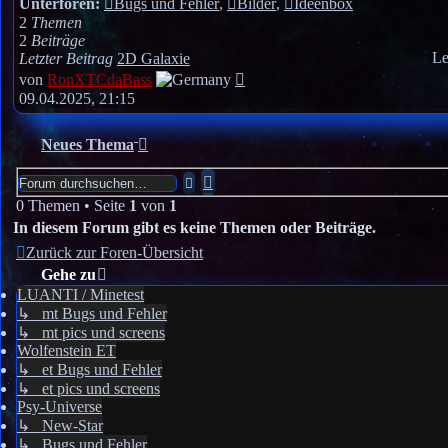
Unterforen:
Bugs und Fehler
,
Bilder
,
Ideenbox
2
Themen
2
Beiträge
Le
Letzter Beitrag
2D Galaxie
Neuester
von
RonXTCdaBass
Beitrag
09.04.2025, 21:15
Neues Thema
Erweiterte
Suche
Suche
0 Themen • Seite
1
von
1
In diesem Forum gibt es keine Themen oder Beiträge.
Zurück zur Foren-Übersicht
Gehe zu
LUANTI / Minetest
↳ mt Bugs und Fehler
↳ mt pics und screens
Wolfenstein ET
↳ et Bugs und Fehler
↳ et pics und screens
Psy-Universe
↳ New-Star
↳ Bugs und Fehler