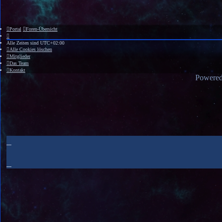
Portal
Foren-Übersicht
Alle Zeiten sind
UTC+02:00
Alle Cookies löschen
Mitglieder
Das Team
Kontakt
Powere