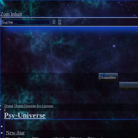
Zum Inhalt
Erweiterte
Suche
Suche
Anmelden
Registriere
Portal
Foren-Übersicht
Psy-Universe
Suche
Psy-Universe
New-Star