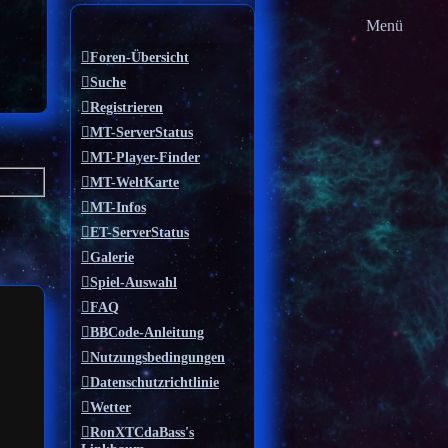
Menü
Foren-Übersicht
Suche
Registrieren
MT-ServerStatus
MT-Player-Finder
MT-WeltKarte
MT-Infos
ET-ServerStatus
Galerie
Spiel-Auswahl
FAQ
BBCode-Anleitung
Nutzungsbedingungen
Datenschutzrichtlinie
Wetter
RonXTCdaBass's