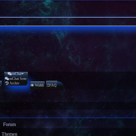
mChat
mChat Seite
Archiv
n
Width
FAQ
Forum
Themen