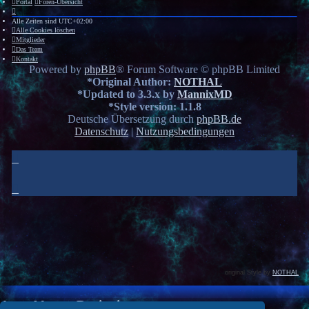
Portal
Foren-Übersicht
Alle Zeiten sind
UTC+02:00
Alle Cookies löschen
Mitglieder
Das Team
Kontakt
Powered by
phpBB
® Forum Software © phpBB Limited
*
Original Author:
NOTHAL
*
Updated to 3.3.x by
MannixMD
*
Style version: 1.1.8
Deutsche Übersetzung durch
phpBB.de
Datenschutz
|
Nutzungsbedingungen
original Style by
NOTHAL
Anmelden
•
Registrieren