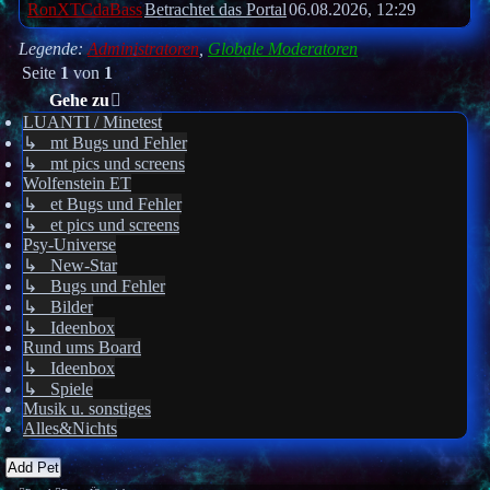
RonXTCdaBass
Betrachtet das Portal
06.08.2026, 12:29
Legende:
Administratoren
,
Globale Moderatoren
Seite
1
von
1
Gehe zu
LUANTI / Minetest
↳ mt Bugs und Fehler
↳ mt pics und screens
Wolfenstein ET
↳ et Bugs und Fehler
↳ et pics und screens
Psy-Universe
↳ New-Star
↳ Bugs und Fehler
↳ Bilder
↳ Ideenbox
Rund ums Board
↳ Ideenbox
↳ Spiele
Musik u. sonstiges
Alles&Nichts
Add Pet