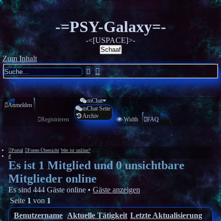
-=PSY-Galaxy=-
-<[USPACE]>-
Schaaf
Zum Inhalt
Erweiterte
Suche
Suche
mChat
Anmelden
mChat Seite
Archiv
Registrieren
Width
FAQ
Portal
Foren-Übersicht
Wer ist online?
Suche
Es ist 1 Mitglied und 0 unsichtbare
Mitglieder online
Es sind 444 Gäste online •
Gäste anzeigen
Seite
1
von
1
Benutzername
Aktuelle Tätigkeit
Letzte Aktualisierung