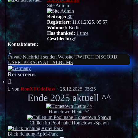
Site Admin
Beiträge:
80
Registriert:
11.01.2025, 05:57
Wohnort:
Berlin
Has thanked:
1 time
Geschlecht:
Kontaktdaten:
Kontaktdaten
von
Private Nachricht senden
Website
TWITCH
DISCORD
RonXTCdaBass
USER_PERSONAL_ALBUMS
Re: screens
Zitieren
Beitrag
von
RonXTCdaBass
»
26.12.2025, 05:25
Ende 2025 aktuell ^^
Hometown Heute ^^
Chillen im Pool nahe Hometown-Spawn
Blick richtung Apfel-Park