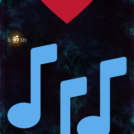
ॐ
Is
My