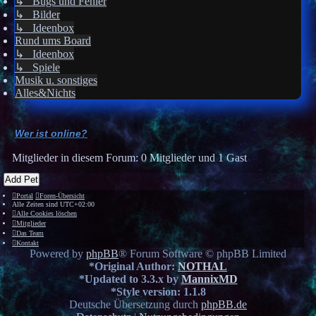
↳ Bugs und Fehler
↳ Bilder
↳ Ideenbox
Rund ums Board
↳ Ideenbox
↳ Spiele
Musik u. sonstiges
Alles&Nichts
Wer ist online?
Mitglieder in diesem Forum: 0 Mitglieder und 1 Gast
Add Pet
Portal
Foren-Übersicht
Alle Zeiten sind
UTC+02:00
Alle Cookies löschen
Mitglieder
Das Team
Kontakt
Powered by
phpBB
® Forum Software © phpBB Limited
*
Original Author:
NOTHAL
*
Updated to 3.3.x by
MannixMD
*
Style version: 1.1.8
Deutsche Übersetzung durch
phpBB.de