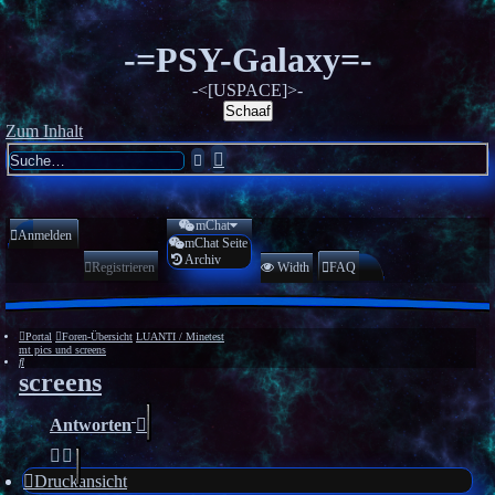
-=PSY-Galaxy=-
-<[USPACE]>-
Schaaf
Zum Inhalt
Erweiterte
Suche
Suche
mChat
Anmelden
mChat Seite
Archiv
Registrieren
Width
FAQ
Portal
Foren-Übersicht
LUANTI / Minetest
mt pics und screens
Suche
screens
Antworten
Druckansicht