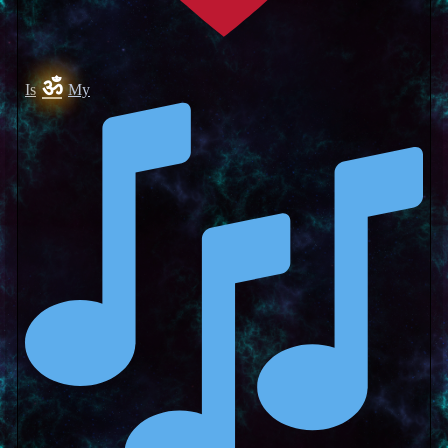
ॐ
Is
My