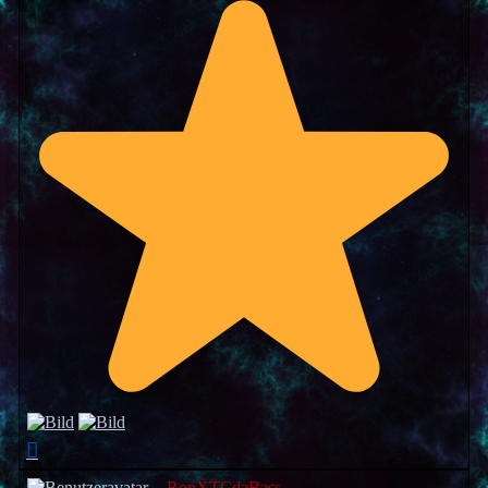
Nach
oben
RonXTCdaBass