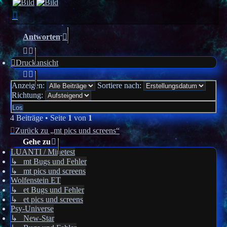
Nach
oben
Antworten
Druckansicht
Anzeigen:
Sortiere nach:
Richtung:
4 Beiträge • Seite
1
von
1
Zurück zu „mt pics und screens“
Gehe zu
LUANTI / Minetest
↳ mt Bugs und Fehler
↳ mt pics und screens
Wolfenstein ET
↳ et Bugs und Fehler
↳ et pics und screens
Psy-Universe
↳ New-Star