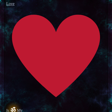
Love
ॐ
Is
My