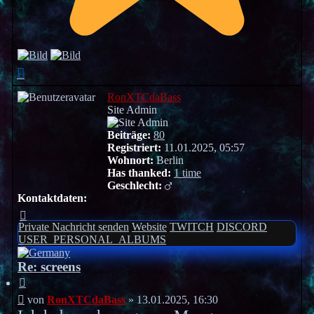
Nach
oben
RonXTCdaBass
Site Admin
Beiträge:
80
Registriert:
11.01.2025, 05:57
Wohnort:
Berlin
Has thanked:
1 time
Geschlecht:
Kontaktdaten:
Kontaktdaten
von
Private Nachricht senden
Website
TWITCH
DISCORD
RonXTCdaBass
USER_PERSONAL_ALBUMS
Re: screens
Zitieren
Beitrag
von
RonXTCdaBass
»
13.01.2025, 16:30