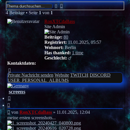
Erweiterte
Suche
Suche
4 Beiträge • Seite
1
von
1
RonXTCdaBass
Site Admin
Beiträge:
80
Registriert:
11.01.2025, 05:57
Wohnort:
Berlin
Has thanked:
1 time
Geschlecht:
Kontaktdaten:
Kontaktdaten
von
Private Nachricht senden
Website
TWITCH
DISCORD
RonXTCdaBass
USER_PERSONAL_ALBUMS
screens
Zitieren
Beitrag
von
RonXTCdaBass
»
11.01.2025, 12:04
meine ersten screenshots...