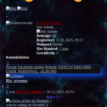
Nach
oben
RonXTCdaBass
Site Admin
Beiträge:
80
Registriert:
11.01.2025, 05:57
Wohnort:
Berlin
Has thanked:
1 time
Geschlecht:
Kontaktdaten:
Kontaktdaten
von
Private Nachricht senden
Website
TWITCH
DISCORD
RonXTCdaBass
USER_PERSONAL_ALBUMS
Re: screens
Zitieren
Beitrag
von
RonXTCdaBass
»
26.12.2025, 05:55
Space ^^
scheint neblig im Himmel ;)