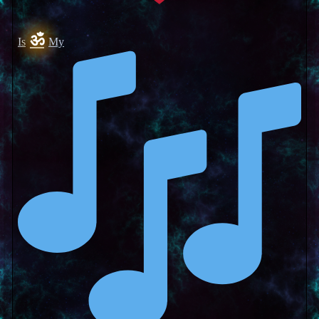
ॐ
Is
My