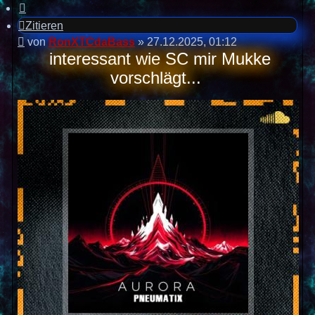
Zitieren
Beitrag
von
RonXTCdaBass
»
27.12.2025, 01:12
interessant wie SC mir Mukke
vorschlägt...