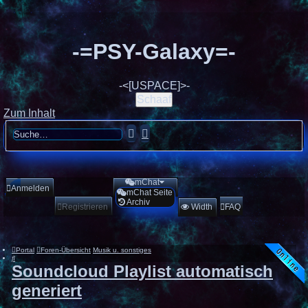
-=PSY-Galaxy=-
-<[USPACE]>-
Schaaf
Zum Inhalt
Suche
Erweiterte
Suche
mChat
Anmelden
mChat Seite
Archiv
Registrieren
Width
FAQ
Portal
Foren-Übersicht
Musik u. sonstiges
Suche
Soundcloud Playlist automatisch
generiert