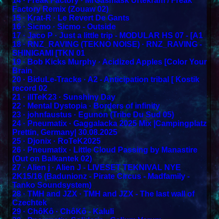
14 · Freak Factory · MrGasmask Urtekram / Freak
Factory Remix (Zouaw 02)
15 · Krat-R · Le Revert De Gants
16 · Sicmo · Sicmo - Outside
17 · Jaco P · Just a little trip - MODULAR HS 07 - [A1
18 · RNZ_RAVING (TEKNO NOISE) · RNZ_RAVING -
SHINIGAMI [TKN 01
19 · Bob Kicks Murphy · Acidized Apples [Color Your
Brain
20 · BiduLe-Tracks · A2 - Anticipation tribal [ Kostik
record 02
21 · illTeK23 · Sunshiny Day
22 · Mental Dystopia · Borders of infinity
23 · johnfaustus · Egunon (Tribe Du Sud 05)
24 · Pneumatix · Gaggalacka 2025 Mix |Campingplatz
Prettin, Germany| 30.08.2025
25 · Djonix · RoTeK2025
26 · Pneumatix · Little Cloud Passing by Manastire
(Out on Balkantek 02)
27 · Alien j · Alien J - LIVESET TEKNIVAL NYE
2K15/16 (Badunionz - Pirate Circus - Madfamily -
Tanko Soundsystem)
28 · TMH and JZX · TMH and JZX - The last wall of
Czechtek
29 · ChôKô · ChôKô - Kaluli