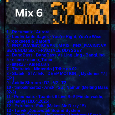
1 · Pneumatix · Aurora
2 · Les Enfants Sages · You're Right, You're Wise
(Protokseed & Barouf)
3 · RNZ_RAVING, SEVENUM SIX · RNZ_RAVING VS
SEVENUM SIX - FRACTALE ODYSSEY
4 · BangBass · BangBass Vs Ling Ling - BangLing
5 · sicmo · sicmo_Totem
6 · illtek23 · Aldebaran
7 · Thetratek · Nintendo [ Tribe on 02
8 · Statek · STATEK - DEEP MOTION- [ Mysteries #7 |
EP |
9 · Acidic Shroom · D2 - V2 - T2
10 · timballmastaz · Anck - Su - Namun (Melting Bass
02-2)
11 · Pneumatix · Tuaritek 6 Live Set! |Finsterwalde,
Germany| (18.04.2025)
12 · Extremits · Fake (Makes Me Dizzy 15)
13 · Torvik [Zouawotek Sound System