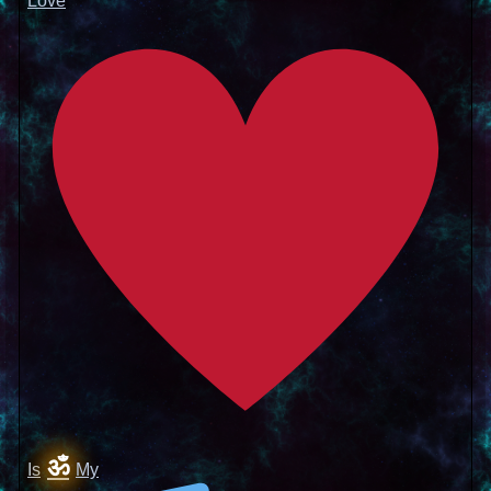
Love
ॐ
Is
My