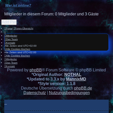
Wer ist online?
Mitglieder in diesem Forum: 0 Mitglieder und 3 Gäste
Add Pet
Portal
Foren-Übersicht
Mitglieder
Das Team
Kontakt
Alle Zeiten sind
UTC+02:00
Alle Cookies löschen
Alle Zeiten sind
UTC+02:00
Alle Cookies löschen
Mitglieder
Das Team
Kontakt
Powered by
phpBB
® Forum Software © phpBB Limited
*
Original Author:
NOTHAL
*
Updated to 3.3.x by
MannixMD
*
Style version: 1.1.8
Deutsche Übersetzung durch
phpBB.de
Datenschutz
|
Nutzungsbedingungen