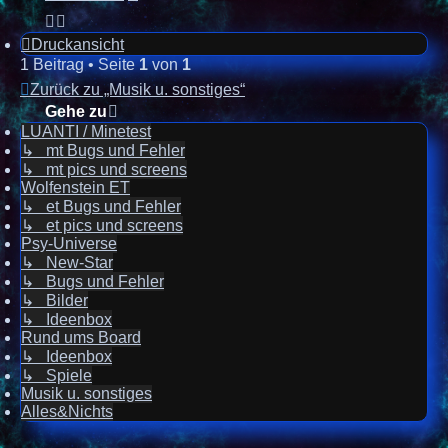
Druckansicht
1 Beitrag • Seite
1
von
1
Zurück zu „Musik u. sonstiges“
Gehe zu
LUANTI / Minetest
↳ mt Bugs und Fehler
↳ mt pics und screens
Wolfenstein ET
↳ et Bugs und Fehler
↳ et pics und screens
Psy-Universe
↳ New-Star
↳ Bugs und Fehler
↳ Bilder
↳ Ideenbox
Rund ums Board
↳ Ideenbox
↳ Spiele
Musik u. sonstiges
Alles&Nichts