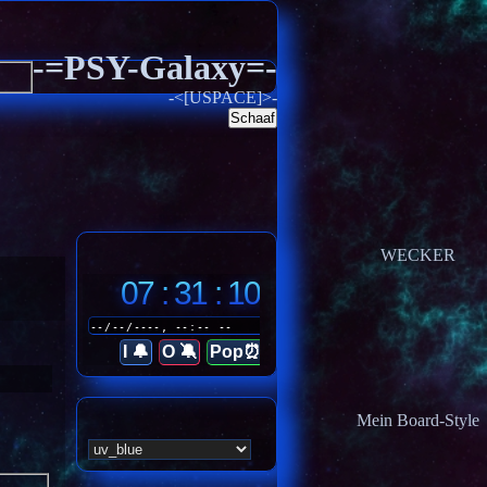
-=PSY-Galaxy=-
-<[USPACE]>-
Schaaf
WECKER
07 : 31 : 13
I 🔔
O 🔕
Pop⏰
Mein Board-Style