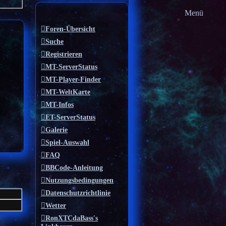
Menü
Foren-Übersicht
Suche
Registrieren
MT-ServerStatus
MT-Player-Finder
MT-WeltKarte
MT-Infos
ET-ServerStatus
Galerie
Spiel-Auswahl
FAQ
BBCode-Anleitung
Nutzungsbedingungen
Datenschutzrichtlinie
Wetter
RonXTCdaBass's