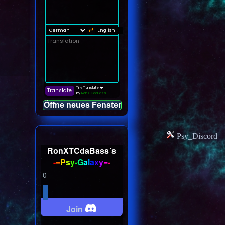
Öffne neues Fenster
Psy_Discord
RonXTCdaBass´s
-
=
P
s
y
-
G
a
l
a
x
y
=
-
0
Join