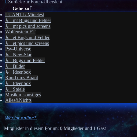
Zurück zur Foren-Übersicht
Gehe zu
LUANTI / Minetest
↳ mt Bugs und Fehler
↳ mt pics und screens
Wolfenstein ET
↳ et Bugs und Fehler
↳ et pics und screens
Psy-Universe
↳ New-Star
↳ Bugs und Fehler
↳ Bilder
↳ Ideenbox
Rund ums Board
↳ Ideenbox
↳ Spiele
Musik u. sonstiges
Alles&Nichts
Wer ist online?
Mitglieder in diesem Forum: 0 Mitglieder und 1 Gast