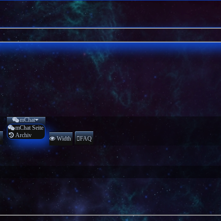
mChat
mChat Seite
Archiv
n
Width
FAQ