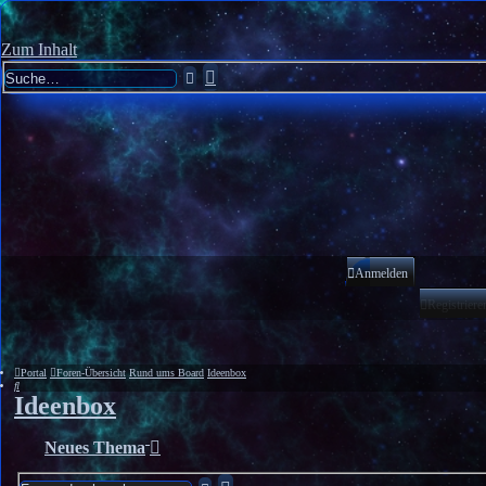
Zum Inhalt
Erweiterte
Suche
Suche
Anmelden
Registriere
Portal
Foren-Übersicht
Rund ums Board
Ideenbox
Suche
Ideenbox
Neues Thema
Erweiterte