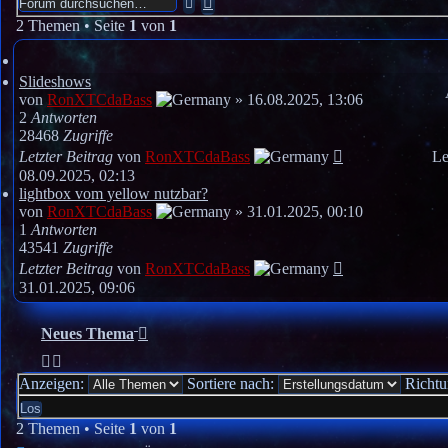
Suche
Suche
2 Themen • Seite
1
von
1
Slideshows
von
RonXTCdaBass
»
16.08.2025, 13:06
2
Antworten
28468
Zugriffe
Letzter Beitrag
von
RonXTCdaBass
Le
08.09.2025, 02:13
lightbox vom yellow nutzbar?
von
RonXTCdaBass
»
31.01.2025, 00:10
1
Antworten
43541
Zugriffe
Letzter Beitrag
von
RonXTCdaBass
31.01.2025, 09:06
Neues Thema
Anzeigen:
Sortiere nach:
Richt
2 Themen • Seite
1
von
1