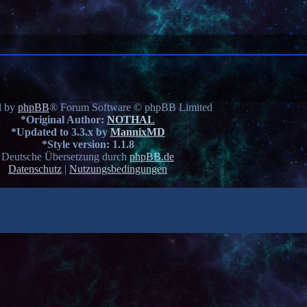
d by
phpBB
® Forum Software © phpBB Limited
*
Original Author:
NOTHAL
*
Updated to 3.3.x by
MannixMD
*
Style version: 1.1.8
Deutsche Übersetzung durch
phpBB.de
Datenschutz
|
Nutzungsbedingungen