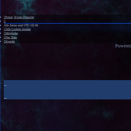
Portal
Foren-Übersicht
Alle Zeiten sind
UTC+02:00
Alle Cookies löschen
Mitglieder
Das Team
Kontakt
Powere